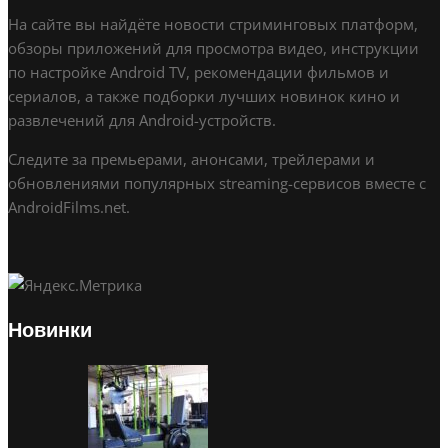
На сайте вы найдёте новости стриминговых платформ,
обзоры приложений для просмотра видео, инструкции
по настройке Android TV, рекомендации фильмов и
сериалов, а также подборки лучших новинок кино и
развлечений для Android-устройств.
Следите за премьерами, анонсами, трейлерами и
обновлениями популярных streaming-сервисов вместе с
AndroidFilms.net.
Новинки