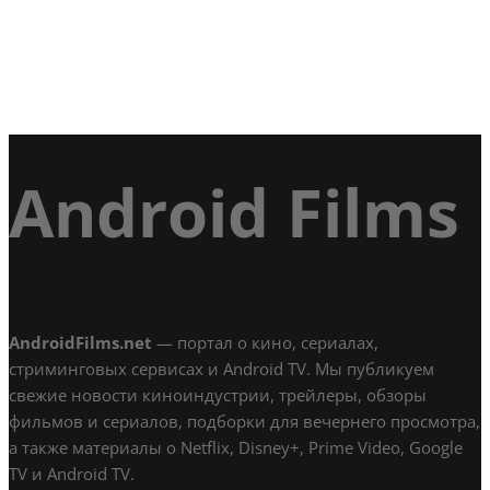
Android Films
AndroidFilms.net
— портал о кино, сериалах,
стриминговых сервисах и Android TV. Мы публикуем
свежие новости киноиндустрии, трейлеры, обзоры
фильмов и сериалов, подборки для вечернего просмотра,
а также материалы о Netflix, Disney+, Prime Video, Google
TV и Android TV.