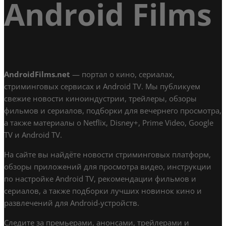
Android Films
AndroidFilms.net
— портал о кино, сериалах,
стриминговых сервисах и Android TV. Мы публикуем
свежие новости киноиндустрии, трейлеры, обзоры
фильмов и сериалов, подборки для вечернего просмотра,
а также материалы о Netflix, Disney+, Prime Video, Google
TV и Android TV.
На сайте вы найдёте новости стриминговых платформ,
обзоры приложений для просмотра видео, инструкции
по настройке Android TV, рекомендации фильмов и
сериалов, а также подборки лучших новинок кино и
развлечений для Android-устройств.
Следите за премьерами, анонсами, трейлерами и