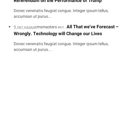
Referendum on the Performance of Trump
Donec venenatis feugiat congue. Integer ipsum tellus,
accumsan ut purus...
All That we’ve Forecast –
9 лет назад
cmsmasters
вкл .
Wrongly. Technology will Change our Lives
Donec venenatis feugiat congue. Integer ipsum tellus,
accumsan ut purus...