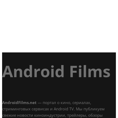
Android Films
AndroidFilms.net
— портал о кино, сериалах,
стриминговых сервисах и Android TV. Мы публикуем
свежие новости киноиндустрии, трейлеры, обзоры