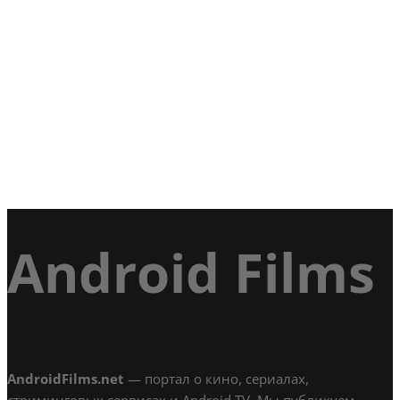
Android Films
AndroidFilms.net
— портал о кино, сериалах,