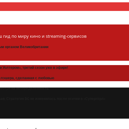
 гид по миру кино и streaming-сервисов
ным органом Великобритании
 Уолтером», третий сезон уже в эфире!
» слэшера, сделанная с любовью
смотря на неопределенность
в; Стратегия DC не изменилась после осечки в «Супергёрл»