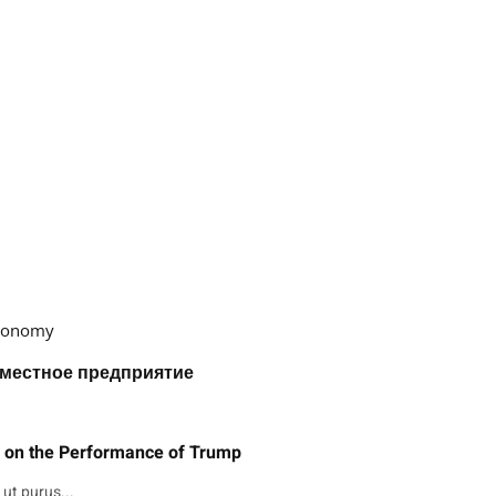
Economy
вместное предприятие
m on the Performance of Trump
ut purus...