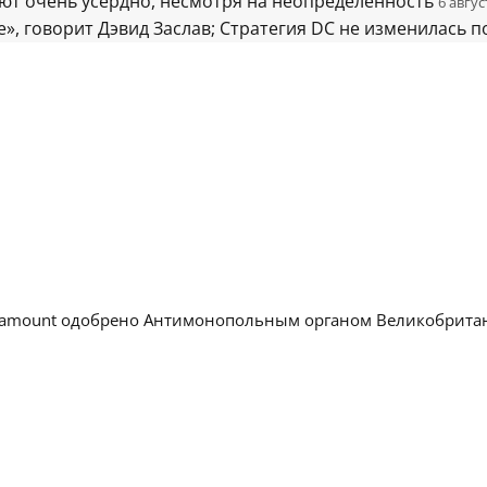
ают очень усердно, несмотря на неопределенность
6 авгус
 говорит Дэвид Заслав; Стратегия DC не изменилась по
aramount одобрено Антимонопольным органом Великобрита