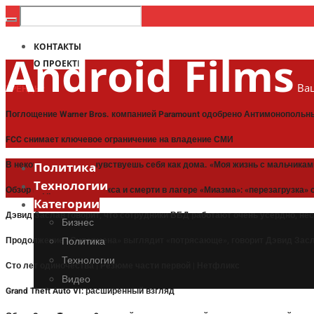
КОНТАКТЫ
Android Films
О ПРОЕКТЕ
Ваш
ТРЕНДЫ:
Поглощение Warner Bros. компанией Paramount одобрено Антимонополь
FCC снимает ключевое ограничение на владение СМИ
В некоторых местах чувствуешь себя как дома. «Моя жизнь с мальчиками
Политика
Технологии
Обзор подросткового секса и смерти в лагере «Миазма»: «перезагрузка
Категории
Дэвид Заслав говорит, что сотрудники ВБД работают очень усердно, не
Бизнес
Продолжение «Супермена» выглядит «потрясающе», говорит Дэвид Засла
Политика
Технологии
Сто лет одиночества | Резюме части первой | Нетфликс
Видео
Grand Theft Auto VI: расширенный взгляд