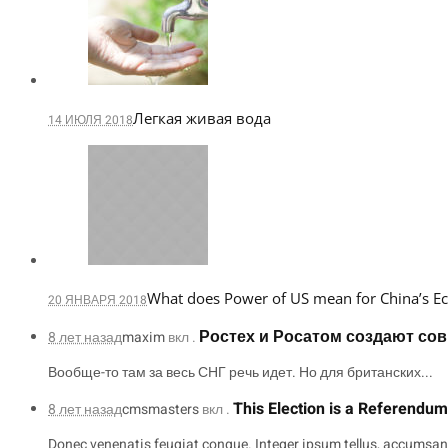
Легкая живая вода
14 ИЮЛЯ 2018
What does Power of US mean for China’s 
20 ЯНВАРЯ 2018
Ростех и Росатом создают со
8 лет назад
maxim
вкл .
Вообще-то там за весь СНГ речь идет. Но для британских...
This Election is a Referendu
8 лет назад
cmsmasters
вкл .
Donec venenatis feugiat congue. Integer ipsum tellus, accumsan 