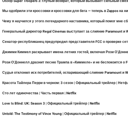
Обзор Super Troopers 3: глупый возврат, который вызывает сильный см
Мы одобрили эти кроссовки и кроссовки для бега — теперь в Zappos на н
Чему я научился у этого легендарного наставника, который помог мне сб
Генеральный директор Regal Cinemas выступает за слияние Paramount и
Сенатор-республиканец предупредил представителя FCC о проверке сет
Джимми Киммел раскрывает имена летних гостей, включая Рози О’Донн
Рози О’Доннелл дразнит песню Трампа в «Киммеле» и не беспокоится о 
Судья отклонил иск потребителей, оспаривающий слияние Paramount и 
Красота Тайлера Перри в черном: 3 сезон | Официальный трейлер | Нет
Сто лет одиночества | Часть первая | Netflix
Love Is Blind: UK: Season 3 | Официальный трейлер | Netflix
Untold: The Testimony of Vince Young | Официальный трейлер | Netflix