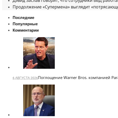
Дэвид Заслав говорит, что сотрудники ВБД работ
Продолжение «Супермена» выглядит «потрясающе»,
Последние
Популярные
Комментарии
Поглощение Warner Bros. компанией P
6 АВГУСТА 2026