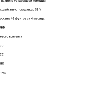
ех на фоне устаревшей комедии
их действуют скидки до 33 %
росить 46 фунтов за 4 месяца
 WBD
евого контента
елл
FCC
WBD
фликс