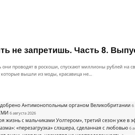
ть не запретишь. Часть 8. Выпус
 они проводят в роскоши, спускают миллионы рублей на св
и, которые вышли из моды, красавица не…
 одобрено Антимонопольным органом Великобритании
6
 СМИ
6 августа 2026
оя жизнь с мальчиками Уолтером», третий сезон уже в э
азма»: «перезагрузка» слэшера, сделанная с любовью
6 а