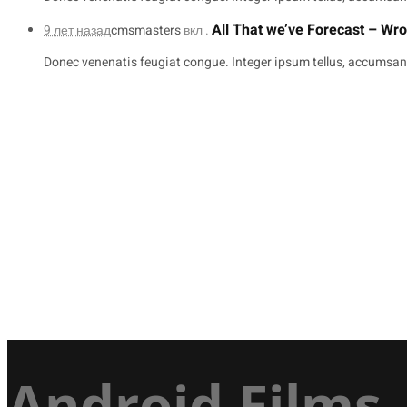
All That we’ve Forecast – Wro
9 лет назад
cmsmasters
вкл .
Donec venenatis feugiat congue. Integer ipsum tellus, accumsan 
Android Films