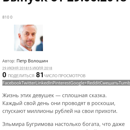
81
0
0
Петр Волошин
Автор:
29 ИЮНЯ 2018
15 ИЮЛЯ 2018
0
81
ПОДЕЛИТЬСЯ
ЧИСЛО ПРОСМОТРОВ
Facebook
Twitter
LinkedIn
Pinterest
Google+
Reddit
Смешать
Tumb
Жизнь этих девушек — сплошная сказка.
Каждый свой день они проводят в роскоши,
спускают миллионы рублей на свои прихоти.
Эльмира Бугримова настолько богата, что даже