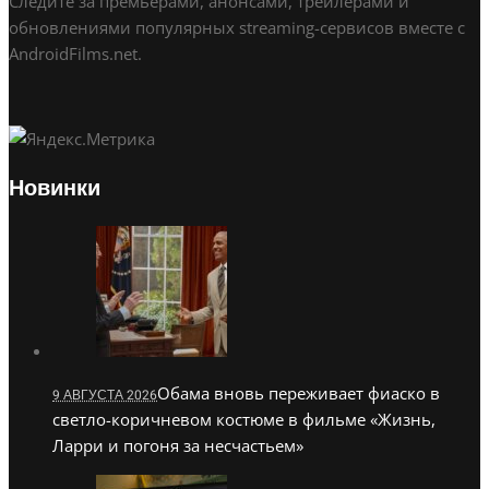
Следите за премьерами, анонсами, трейлерами и
обновлениями популярных streaming-сервисов вместе с
AndroidFilms.net.
Новинки
Обама вновь переживает фиаско в
9 АВГУСТА 2026
светло-коричневом костюме в фильме «Жизнь,
Ларри и погоня за несчастьем»