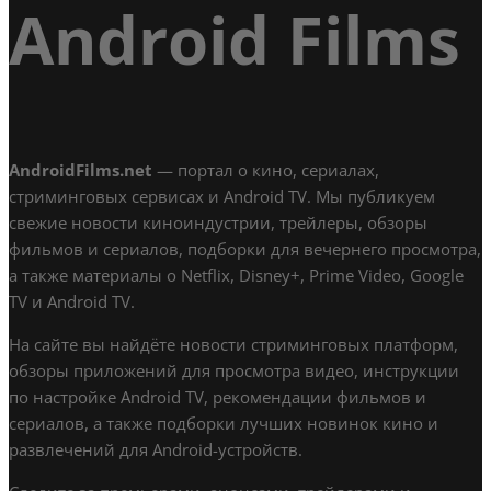
Android Films
AndroidFilms.net
— портал о кино, сериалах,
стриминговых сервисах и Android TV. Мы публикуем
свежие новости киноиндустрии, трейлеры, обзоры
фильмов и сериалов, подборки для вечернего просмотра,
а также материалы о Netflix, Disney+, Prime Video, Google
TV и Android TV.
На сайте вы найдёте новости стриминговых платформ,
обзоры приложений для просмотра видео, инструкции
по настройке Android TV, рекомендации фильмов и
сериалов, а также подборки лучших новинок кино и
развлечений для Android-устройств.