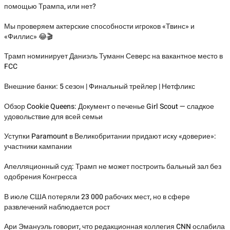
помощью Трампа, или нет?
Мы проверяем актерские способности игроков «Твинс» и
«Филлис» 😂🎬
Трамп номинирует Даниэль Туманн Северс на вакантное место в
FCC
Внешние банки: 5 сезон | Финальный трейлер | Нетфликс
Обзор Cookie Queens: Документ о печенье Girl Scout — сладкое
удовольствие для всей семьи
Уступки Paramount в Великобритании придают иску «доверие»:
участники кампании
Апелляционный суд: Трамп не может построить бальный зал без
одобрения Конгресса
В июле США потеряли 23 000 рабочих мест, но в сфере
развлечений наблюдается рост
Ари Эмануэль говорит, что редакционная коллегия CNN ослабила