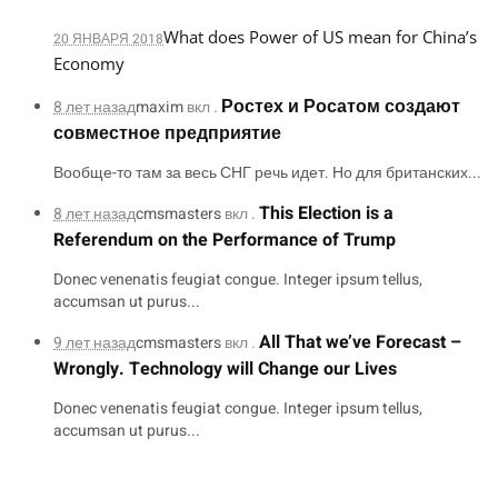
What does Power of US mean for China’s
20 ЯНВАРЯ 2018
Economy
Ростех и Росатом создают
8 лет назад
maxim
вкл .
совместное предприятие
Вообще-то там за весь СНГ речь идет. Но для британских...
This Election is a
8 лет назад
cmsmasters
вкл .
Referendum on the Performance of Trump
Donec venenatis feugiat congue. Integer ipsum tellus,
accumsan ut purus...
All That we’ve Forecast –
9 лет назад
cmsmasters
вкл .
Wrongly. Technology will Change our Lives
Donec venenatis feugiat congue. Integer ipsum tellus,
accumsan ut purus...