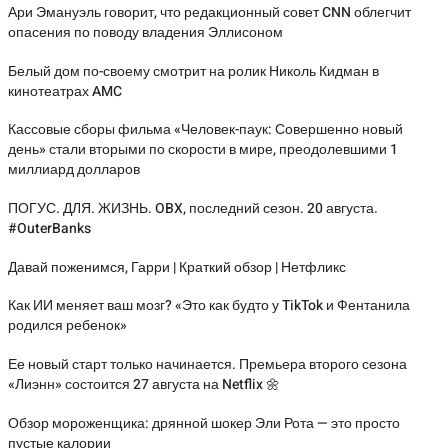
Ари Эмануэль говорит, что редакционный совет CNN облегчит
опасения по поводу владения Эллисоном
Белый дом по-своему смотрит на ролик Николь Кидман в
кинотеатрах AMC
Кассовые сборы фильма «Человек-паук: Совершенно новый
день» стали вторыми по скорости в мире, преодолевшими 1
миллиард долларов
ПОГУС. ДЛЯ. ЖИЗНЬ. OBX, последний сезон. 20 августа.
#OuterBanks
Давай поженимся, Гарри | Краткий обзор | Нетфликс
Как ИИ меняет ваш мозг? «Это как будто у TikTok и Фентанила
родился ребенок»
Ее новый старт только начинается. Премьера второго сезона
«Лиэнн» состоится 27 августа на Netflix 🌼
Обзор мороженщика: дрянной шокер Эли Рота — это просто
пустые калории