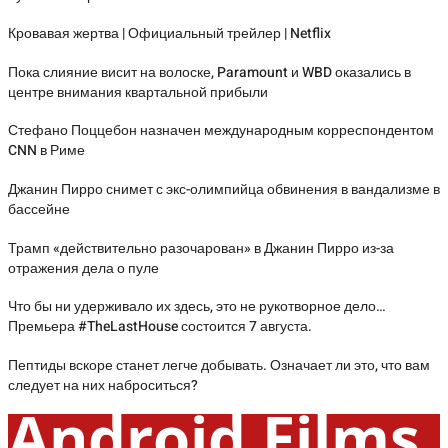
Кровавая жертва | Официальный трейлер | Netflix
Пока слияние висит на волоске, Paramount и WBD оказались в
центре внимания квартальной прибыли
Стефано Поццебон назначен международным корреспондентом
CNN в Риме
Джанин Пирро снимет с экс-олимпийца обвинения в вандализме в
бассейне
Трамп «действительно разочарован» в Джанин Пирро из-за
отражения дела о пуле
Что бы ни удерживало их здесь, это не рукотворное дело…
Премьера #TheLastHouse состоится 7 августа.
Пептиды вскоре станет легче добывать. Означает ли это, что вам
следует на них наброситься?
Android Films