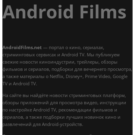
Android Films
AndroidFilms.net
— портал о кино, сериалах,
стриминговых сервисах и Android TV. Мы публикуем
свежие новости киноиндустрии, трейлеры, обзоры
фильмов и сериалов, подборки для вечернего просмотра,
а также материалы о Netflix, Disney+, Prime Video, Google
TV и Android TV.
На сайте вы найдёте новости стриминговых платформ,
обзоры приложений для просмотра видео, инструкции
по настройке Android TV, рекомендации фильмов и
сериалов, а также подборки лучших новинок кино и
развлечений для Android-устройств.