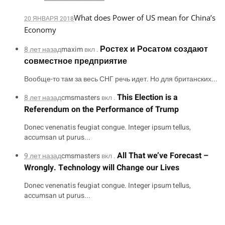
What does Power of US mean for China’s
20 ЯНВАРЯ 2018
Economy
Ростех и Росатом создают
8 лет назад
maxim
вкл .
совместное предприятие
Вообще-то там за весь СНГ речь идет. Но для британских...
This Election is a
8 лет назад
cmsmasters
вкл .
Referendum on the Performance of Trump
Donec venenatis feugiat congue. Integer ipsum tellus,
accumsan ut purus...
All That we’ve Forecast –
9 лет назад
cmsmasters
вкл .
Wrongly. Technology will Change our Lives
Donec venenatis feugiat congue. Integer ipsum tellus,
accumsan ut purus...