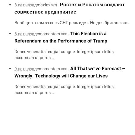
Ростех и Росатом создают
8 лет назад
maxim
вкл .
совместное предприятие
Вообще-то там за весь СНГ речь идет. Но для британских...
This Election is a
8 лет назад
cmsmasters
вкл .
Referendum on the Performance of Trump
Donec venenatis feugiat congue. Integer ipsum tellus,
accumsan ut purus...
All That we’ve Forecast –
9 лет назад
cmsmasters
вкл .
Wrongly. Technology will Change our Lives
Donec venenatis feugiat congue. Integer ipsum tellus,
accumsan ut purus...