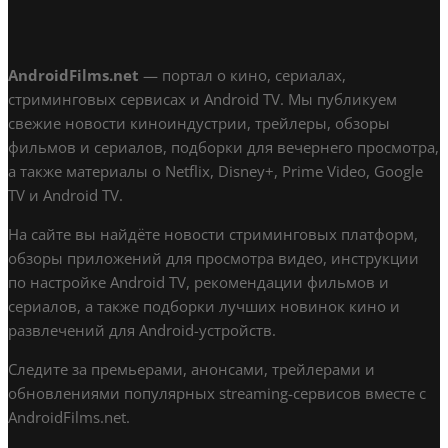
AndroidFilms.net
— портал о кино, сериалах,
стриминговых сервисах и Android TV. Мы публикуем
свежие новости киноиндустрии, трейлеры, обзоры
фильмов и сериалов, подборки для вечернего просмотра,
а также материалы о Netflix, Disney+, Prime Video, Google
TV и Android TV.
На сайте вы найдёте новости стриминговых платформ,
обзоры приложений для просмотра видео, инструкции
по настройке Android TV, рекомендации фильмов и
сериалов, а также подборки лучших новинок кино и
развлечений для Android-устройств.
Следите за премьерами, анонсами, трейлерами и
обновлениями популярных streaming-сервисов вместе с
AndroidFilms.net.