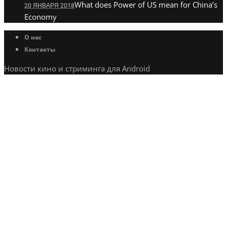
What does Power of US mean for China’s
20 ЯНВАРЯ 2018
Economy
О нас
Контакты
Новости кино и стриминга для Android