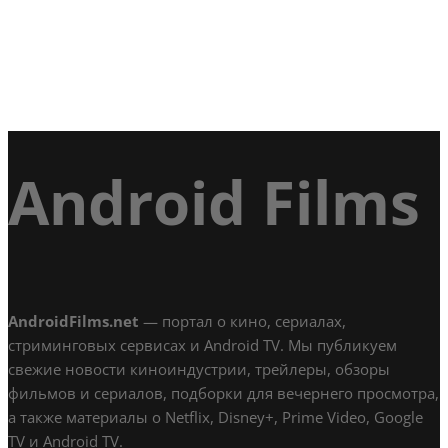
Android Films
AndroidFilms.net
— портал о кино, сериалах,
стриминговых сервисах и Android TV. Мы публикуем
свежие новости киноиндустрии, трейлеры, обзоры
фильмов и сериалов, подборки для вечернего просмотра,
а также материалы о Netflix, Disney+, Prime Video, Google
TV и Android TV.