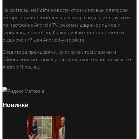
На сайте вы найдёте новости стриминговых платформ,
обзоры приложений для просмотра видео, инструкции
по настройке Android TV, рекомендации фильмов и
сериалов, а также подборки лучших новинок кино и
развлечений для Android-устройств.
Следите за премьерами, анонсами, трейлерами и
обновлениями популярных streaming-сервисов вместе с
AndroidFilms.net.
Новинки