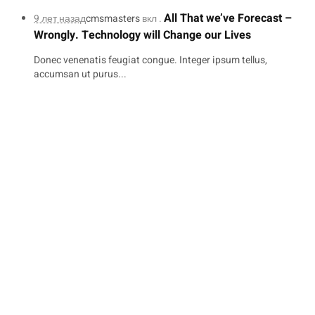
All That we’ve Forecast –
9 лет назад
cmsmasters
вкл .
Wrongly. Technology will Change our Lives
Donec venenatis feugiat congue. Integer ipsum tellus,
accumsan ut purus...