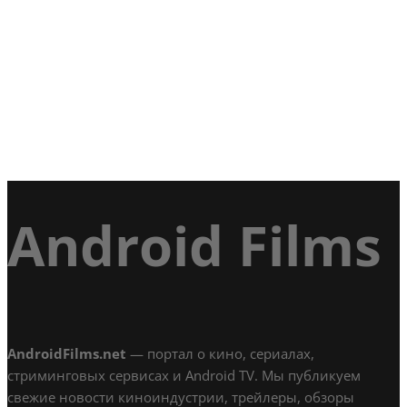
Android Films
AndroidFilms.net
— портал о кино, сериалах,
стриминговых сервисах и Android TV. Мы публикуем
свежие новости киноиндустрии, трейлеры, обзоры