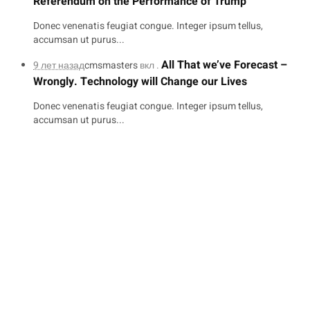
Referendum on the Performance of Trump
Donec venenatis feugiat congue. Integer ipsum tellus,
accumsan ut purus...
All That we’ve Forecast –
9 лет назад
cmsmasters
вкл .
Wrongly. Technology will Change our Lives
Donec venenatis feugiat congue. Integer ipsum tellus,
accumsan ut purus...