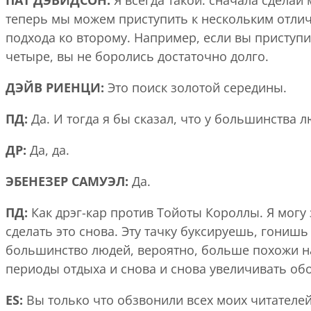
ПАТ ДЭВИДСОН:
Я всегда такой: сначала сделай
теперь мы можем приступить к нескольким отли
подхода ко второму. Например, если вы приступил
четыре, вы не боролись достаточно долго.
ДЭЙВ РИЕНЦИ:
Это поиск золотой середины.
ПД:
Да. И тогда я бы сказал, что у большинства 
ДР:
Да, да.
ЭБЕНЕЗЕР САМУЭЛ:
Да.
ПД:
Как дрэг-кар против Тойоты Короллы. Я могу з
сделать это снова. Эту тачку буксируешь, гонишь 
большинство людей, вероятно, больше похожи на C
периоды отдыха и снова и снова увеличивать об
ES:
Вы только что обзвонили всех моих читателей 