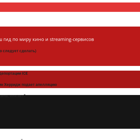
 гид по миру кино и streaming-сервисов
то следует сделать)
депортации ICE
рин Херридж подает апелляцию
мпа, или нет?