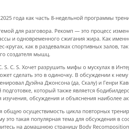
2025 года как часть 8-недельной программы трен
темой для разговора. Рекомп — это процесс изме
ассы и одновременного сжигания жира. Как именно
с-кругах, как в раздевалках спортивных залов, та
го создателя мышц.
. S. C. S. Хочет разрушить мифы о мускулах в Инте
ожет сделать это в одиночку. В обсуждении к нем
нировал Дуэйна Джонсона (да, Скалу) и Генри Кав
 подготовке, который также является бодибилдеро
я изучения, обсуждения и объяснения наиболее ак
чая общую осуществимость цикла повторных трени
му это такая популярная тема для обсуждения в с
рнитесь на домашнюю страницу Body Recomposition