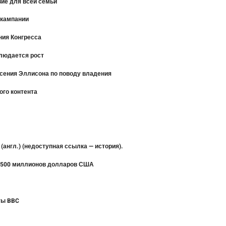
вие для всей семьи
 кампании
ния Конгресса
блюдается рост
асения Эллисона по поводу владения
ого контента
? (англ.) (недоступная ссылка — история).
т 500 миллионов долларов США
ты BBC