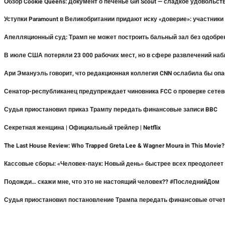
Обзор Cookie Queens: Документ о печенье Girl Scout — сладкое удовольст
Уступки Paramount в Великобритании придают иску «доверие»: участники
Апелляционный суд: Трамп не может построить бальный зал без одобре
В июле США потеряли 23 000 рабочих мест, но в сфере развлечений на
Ари Эмануэль говорит, что редакционная коллегия CNN ослабила бы оп
Сенатор-республиканец предупреждает чиновника FCC о проверке сетев
Судья приостановил приказ Трампу передать финансовые записи BBC
Секретная женщина | Официальный трейлер | Netflix
The Last House Review: Who Trapped Greta Lee & Wagner Moura in This Movie
Кассовые сборы: «Человек-паук: Новый день» быстрее всех преодолее
Подожди… скажи мне, что это не настоящий человек?? #ПоследнийДом
Судья приостановил постановление Трампа передать финансовые отче