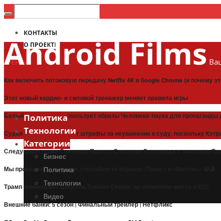
КОНТАКТЫ
Android Films
О ПРОЕКТЕ
Ваш
ТРЕНДЫ:
Как включить потоковую передачу Netflix 4K в Google Chrome (и почему э
Этот новый кардио- и силовой тренажер меняет правила игры
Белый дом Трампа использует образы Человека-паука для пропаганды 
Политика
Технологии
Судья приостанавливает штрафы за неуважение к суду, поскольку Кэт
Категории
Следующая глава Спенсера Пратта: Спасение Голливуда с помощью Тра
Бизнес
Мы проверяем актерские способности игроков «Твинс» и «Филлис» 😂🎬
Политика
Технологии
Трамп номинирует Даниэль Туманн Северс на вакантное место в FCC
Видео
Внешние банки: 5 сезон | Финальный трейлер | Нетфликс