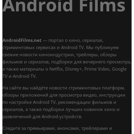
Android Films
AndroidFilms.net
— портал о кино, сериалах,
стриминговых сервисах и Android TV. Мы публикуем
свежие новости киноиндустрии, трейлеры, обзоры
фильмов и сериалов, подборки для вечернего просмотра,
а также материалы о Netflix, Disney+, Prime Video, Google
TV и Android TV.
На сайте вы найдёте новости стриминговых платформ,
обзоры приложений для просмотра видео, инструкции
по настройке Android TV, рекомендации фильмов и
сериалов, а также подборки лучших новинок кино и
развлечений для Android-устройств.
Следите за премьерами, анонсами, трейлерами и