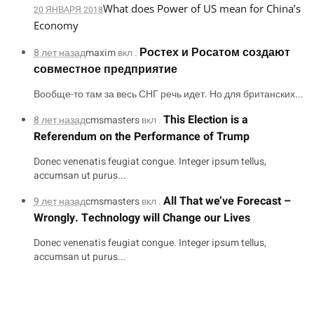
What does Power of US mean for China’s
20 ЯНВАРЯ 2018
Economy
Ростех и Росатом создают
8 лет назад
maxim
вкл .
совместное предприятие
Вообще-то там за весь СНГ речь идет. Но для британских...
This Election is a
8 лет назад
cmsmasters
вкл .
Referendum on the Performance of Trump
Donec venenatis feugiat congue. Integer ipsum tellus,
accumsan ut purus...
All That we’ve Forecast –
9 лет назад
cmsmasters
вкл .
Wrongly. Technology will Change our Lives
Donec venenatis feugiat congue. Integer ipsum tellus,
accumsan ut purus...