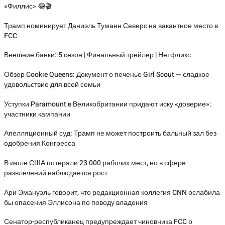
«Филлис» 😂🎬
Трамп номинирует Даниэль Туманн Северс на вакантное место в
FCC
Внешние банки: 5 сезон | Финальный трейлер | Нетфликс
Обзор Cookie Queens: Документ о печенье Girl Scout — сладкое
удовольствие для всей семьи
Уступки Paramount в Великобритании придают иску «доверие»:
участники кампании
Апелляционный суд: Трамп не может построить бальный зал без
одобрения Конгресса
В июле США потеряли 23 000 рабочих мест, но в сфере
развлечений наблюдается рост
Ари Эмануэль говорит, что редакционная коллегия CNN ослабила
бы опасения Эллисона по поводу владения
Сенатор-республиканец предупреждает чиновника FCC о