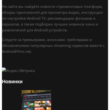
На сайте вы найдёте новости стриминговых платформ,
обзоры приложений для просмотра видео, инструкции
по настройке Android TV, рекомендации фильмов и
сериалов, а также подборки лучших новинок кино и
развлечений для Android-устройств.
Следите за премьерами, анонсами, трейлерами и
обновлениями популярных streaming-сервисов вместе с
AndroidFilms.net.
Новинки