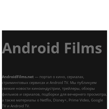
Android Films
AndroidFilms.net
— портал о кино, сериалах,
стриминговых сервисах и Android TV. Мы публикуем
свежие новости киноиндустрии, трейлеры, обзоры
фильмов и сериалов, подборки для вечернего просмотра,
а также материалы о Netflix, Disney+, Prime Video, Google
TV и Android TV.