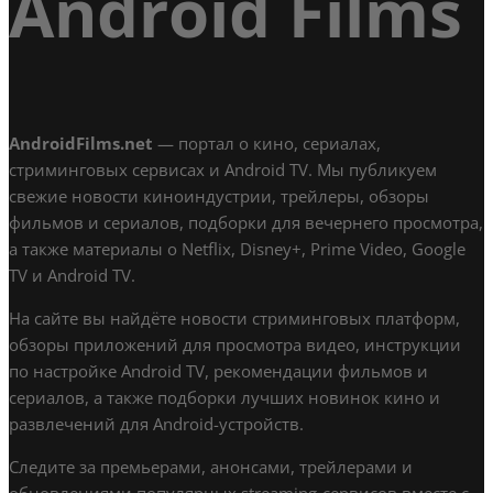
Android Films
AndroidFilms.net
— портал о кино, сериалах,
стриминговых сервисах и Android TV. Мы публикуем
свежие новости киноиндустрии, трейлеры, обзоры
фильмов и сериалов, подборки для вечернего просмотра,
а также материалы о Netflix, Disney+, Prime Video, Google
TV и Android TV.
На сайте вы найдёте новости стриминговых платформ,
обзоры приложений для просмотра видео, инструкции
по настройке Android TV, рекомендации фильмов и
сериалов, а также подборки лучших новинок кино и
развлечений для Android-устройств.
Следите за премьерами, анонсами, трейлерами и
обновлениями популярных streaming-сервисов вместе с