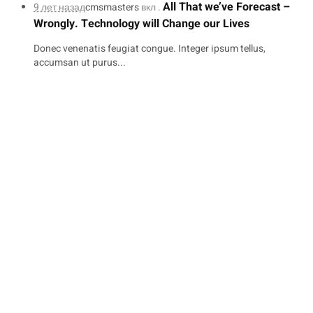
All That we’ve Forecast –
9 лет назад
cmsmasters
вкл .
Wrongly. Technology will Change our Lives
Donec venenatis feugiat congue. Integer ipsum tellus,
accumsan ut purus...