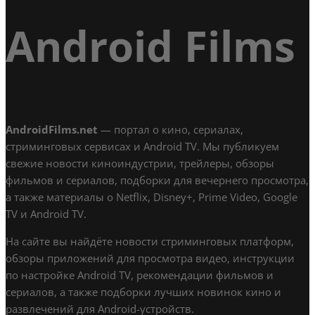
Android Films
AndroidFilms.net
— портал о кино, сериалах,
стриминговых сервисах и Android TV. Мы публикуем
свежие новости киноиндустрии, трейлеры, обзоры
фильмов и сериалов, подборки для вечернего просмотра,
а также материалы о Netflix, Disney+, Prime Video, Google
TV и Android TV.
На сайте вы найдёте новости стриминговых платформ,
обзоры приложений для просмотра видео, инструкции
по настройке Android TV, рекомендации фильмов и
сериалов, а также подборки лучших новинок кино и
развлечений для Android-устройств.