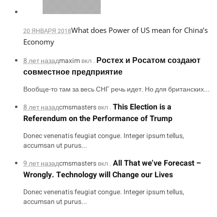
What does Power of US mean for China’s
20 ЯНВАРЯ 2018
Economy
Ростех и Росатом создают
8 лет назад
maxim
вкл .
совместное предприятие
Вообще-то там за весь СНГ речь идет. Но для британских...
This Election is a
8 лет назад
cmsmasters
вкл .
Referendum on the Performance of Trump
Donec venenatis feugiat congue. Integer ipsum tellus,
accumsan ut purus...
All That we’ve Forecast –
9 лет назад
cmsmasters
вкл .
Wrongly. Technology will Change our Lives
Donec venenatis feugiat congue. Integer ipsum tellus,
accumsan ut purus...