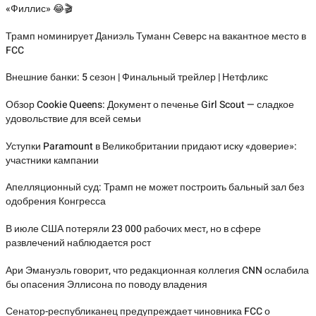
«Филлис» 😂🎬
Трамп номинирует Даниэль Туманн Северс на вакантное место в
FCC
Внешние банки: 5 сезон | Финальный трейлер | Нетфликс
Обзор Cookie Queens: Документ о печенье Girl Scout — сладкое
удовольствие для всей семьи
Уступки Paramount в Великобритании придают иску «доверие»:
участники кампании
Апелляционный суд: Трамп не может построить бальный зал без
одобрения Конгресса
В июле США потеряли 23 000 рабочих мест, но в сфере
развлечений наблюдается рост
Ари Эмануэль говорит, что редакционная коллегия CNN ослабила
бы опасения Эллисона по поводу владения
Сенатор-республиканец предупреждает чиновника FCC о