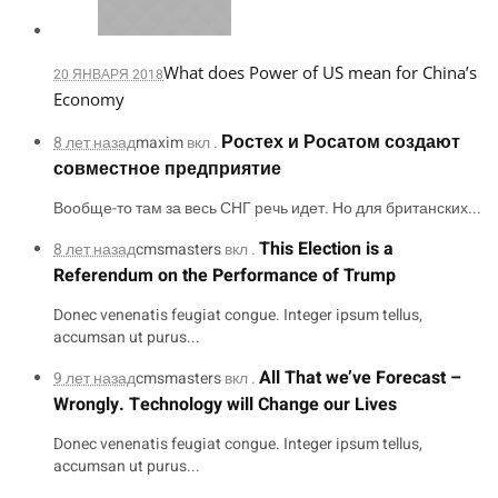
What does Power of US mean for China’s
20 ЯНВАРЯ 2018
Economy
Ростех и Росатом создают
8 лет назад
maxim
вкл .
совместное предприятие
Вообще-то там за весь СНГ речь идет. Но для британских...
This Election is a
8 лет назад
cmsmasters
вкл .
Referendum on the Performance of Trump
Donec venenatis feugiat congue. Integer ipsum tellus,
accumsan ut purus...
All That we’ve Forecast –
9 лет назад
cmsmasters
вкл .
Wrongly. Technology will Change our Lives
Donec venenatis feugiat congue. Integer ipsum tellus,
accumsan ut purus...