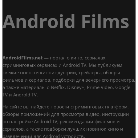
Android Films
AndroidFilms.net
— портал о кино, сериалах,
стриминговых сервисах и Android TV. Мы публикуем
свежие новости киноиндустрии, трейлеры, обзоры
фильмов и сериалов, подборки для вечернего просмотра,
а также материалы о Netflix, Disney+, Prime Video, Google
TV и Android TV.
На сайте вы найдёте новости стриминговых платформ,
обзоры приложений для просмотра видео, инструкции
по настройке Android TV, рекомендации фильмов и
сериалов, а также подборки лучших новинок кино и
развлечений для Android-устройств.