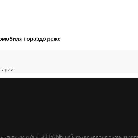
томобиля гораздо реже
тарий.
х сервисах и Android TV. Мы публикуем свежие новости ки