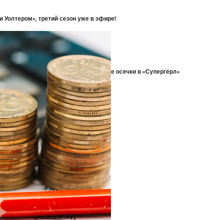
 Уолтером», третий сезон уже в эфире!
» слэшера, сделанная с любовью
смотря на неопределенность
в; Стратегия DC не изменилась после осечки в «Супергёрл»
ех на фоне устаревшей комедии
их действуют скидки до 33 %
росить 46 фунтов за 4 месяца
 WBD
евого контента