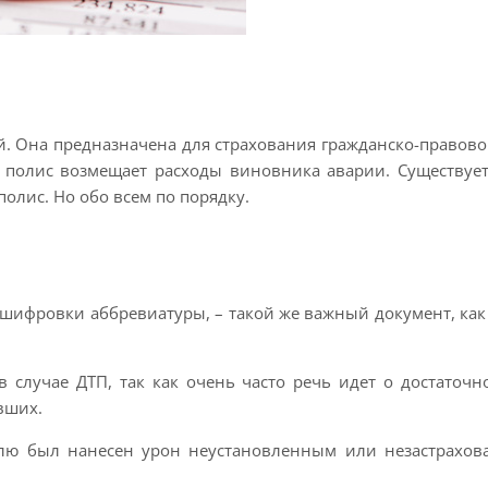
й. Она предназначена для страхования гражданско-правов
т полис возмещает расходы виновника аварии. Существуе
олис. Но обо всем по порядку.
сшифровки аббревиатуры, – такой же важный документ, как 
случае ДТП, так как очень часто речь идет о достаточ
вших.
илю был нанесен урон неустановленным или незастрахов