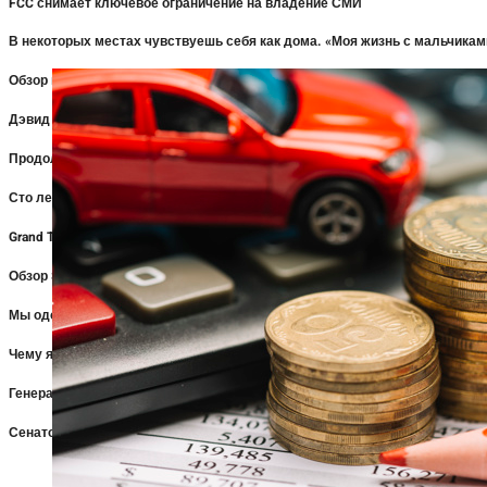
FCC снимает ключевое ограничение на владение СМИ
В некоторых местах чувствуешь себя как дома. «Моя жизнь с мальчиками
Обзор подросткового секса и смерти в лагере «Миазма»: «перезагрузка
Дэвид Заслав говорит, что сотрудники ВБД работают очень усердно, не
Продолжение «Супермена» выглядит «потрясающе», говорит Дэвид Засла
Сто лет одиночества | Резюме части первой | Нетфликс
Grand Theft Auto VI: расширенный взгляд
Обзор Super Troopers 3: глупый возврат, который вызывает сильный см
Мы одобрили эти кроссовки и кроссовки для бега — теперь в Zappos на н
Чему я научился у этого легендарного наставника, который помог мне сб
Генеральный директор Regal Cinemas выступает за слияние Paramount и
Сенатор-республиканец предупредил представителя FCC о проверке сет