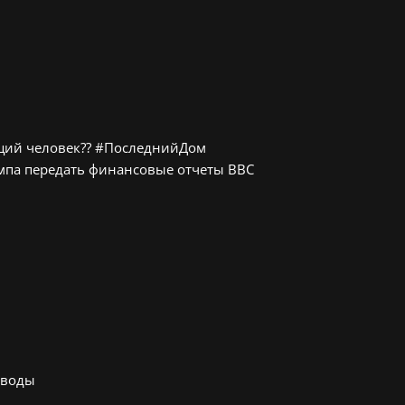
ящий человек?? #ПоследнийДом
мпа передать финансовые отчеты BBC
 воды