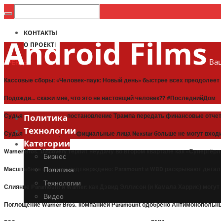
КОНТАКТЫ
Android Films
О ПРОЕКТЕ
Ваш
ТРЕНДЫ:
Кассовые сборы: «Человек-паук: Новый день» быстрее всех преодолее
Подожди… скажи мне, что это не настоящий человек?? #ПоследнийДом
Судья приостановил постановление Трампа передать финансовые отче
Политика
Технологии
Судья постановил, что официальные лица Nexstar больше не могут входи
Категории
Warner Bros. Discovery терпит неудачу во втором квартале как «Супергё
Бизнес
Масштабное слияние подтверждено: Paramount и WBD раскрывают детал
Политика
Технологии
Слияние Paramount и Warner: как Дэвид Эллисон (и Камала Харрис) могут
Видео
Поглощение Warner Bros. компанией Paramount одобрено Антимонополь