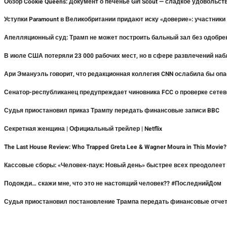
Обзор Cookie Queens: Документ о печенье Girl Scout — сладкое удовольст
Уступки Paramount в Великобритании придают иску «доверие»: участники
Апелляционный суд: Трамп не может построить бальный зал без одобре
В июле США потеряли 23 000 рабочих мест, но в сфере развлечений на
Ари Эмануэль говорит, что редакционная коллегия CNN ослабила бы оп
Сенатор-республиканец предупреждает чиновника FCC о проверке сетев
Судья приостановил приказ Трампу передать финансовые записи BBC
Секретная женщина | Официальный трейлер | Netflix
The Last House Review: Who Trapped Greta Lee & Wagner Moura in This Movie
Кассовые сборы: «Человек-паук: Новый день» быстрее всех преодолее
Подожди… скажи мне, что это не настоящий человек?? #ПоследнийДом
Судья приостановил постановление Трампа передать финансовые отче