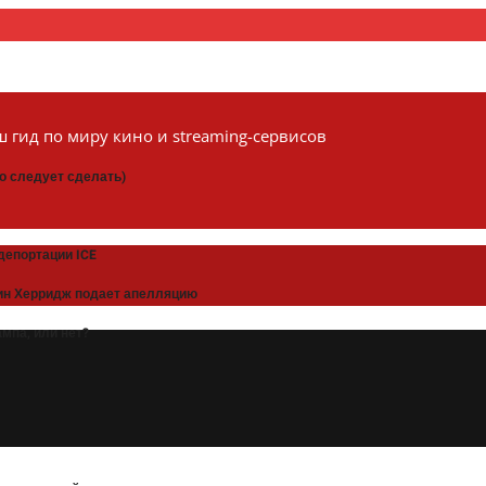
 гид по миру кино и streaming-сервисов
то следует сделать)
депортации ICE
рин Херридж подает апелляцию
мпа, или нет?