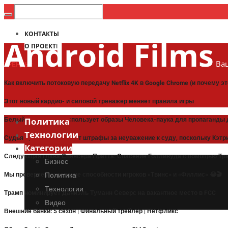
КОНТАКТЫ
Android Films
О ПРОЕКТЕ
Ваш
ТРЕНДЫ:
Как включить потоковую передачу Netflix 4K в Google Chrome (и почему э
Этот новый кардио- и силовой тренажер меняет правила игры
Белый дом Трампа использует образы Человека-паука для пропаганды 
Политика
Технологии
Судья приостанавливает штрафы за неуважение к суду, поскольку Кэт
Категории
Следующая глава Спенсера Пратта: Спасение Голливуда с помощью Тра
Бизнес
Мы проверяем актерские способности игроков «Твинс» и «Филлис» 😂🎬
Политика
Технологии
Трамп номинирует Даниэль Туманн Северс на вакантное место в FCC
Видео
Внешние банки: 5 сезон | Финальный трейлер | Нетфликс