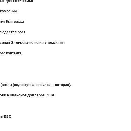
вие для всей семьи
 кампании
ния Конгресса
блюдается рост
асения Эллисона по поводу владения
ого контента
? (англ.) (недоступная ссылка — история).
т 500 миллионов долларов США
ты BBC