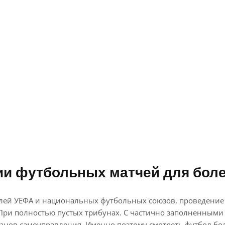
и футбольных матчей для бол
лей УЕФА и национальных футбольных союзов, проведение 
: При полностью пустых трибунах. С частично заполненным
нов самоуправления. Именно поэтому смотреть футбол боль