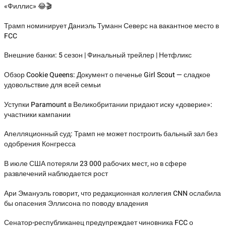
«Филлис» 😂🎬
Трамп номинирует Даниэль Туманн Северс на вакантное место в
FCC
Внешние банки: 5 сезон | Финальный трейлер | Нетфликс
Обзор Cookie Queens: Документ о печенье Girl Scout — сладкое
удовольствие для всей семьи
Уступки Paramount в Великобритании придают иску «доверие»:
участники кампании
Апелляционный суд: Трамп не может построить бальный зал без
одобрения Конгресса
В июле США потеряли 23 000 рабочих мест, но в сфере
развлечений наблюдается рост
Ари Эмануэль говорит, что редакционная коллегия CNN ослабила
бы опасения Эллисона по поводу владения
Сенатор-республиканец предупреждает чиновника FCC о