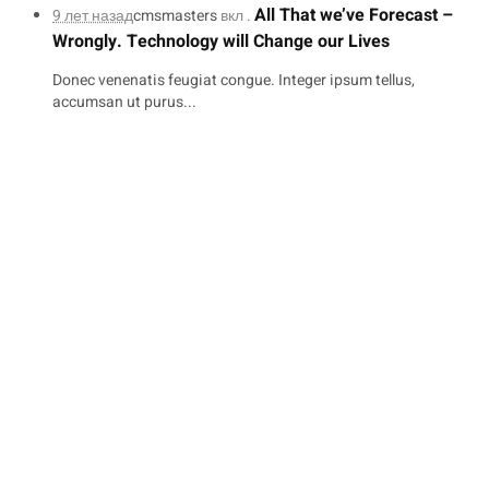
All That we’ve Forecast –
9 лет назад
cmsmasters
вкл .
Wrongly. Technology will Change our Lives
Donec venenatis feugiat congue. Integer ipsum tellus,
accumsan ut purus...