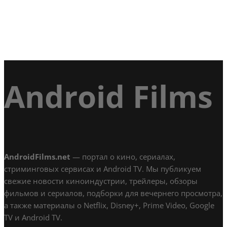
Android Films
AndroidFilms.net
— портал о кино, сериалах,
стриминговых сервисах и Android TV. Мы публикуем
свежие новости киноиндустрии, трейлеры, обзоры
фильмов и сериалов, подборки для вечернего просмотра,
а также материалы о Netflix, Disney+, Prime Video, Google
TV и Android TV.