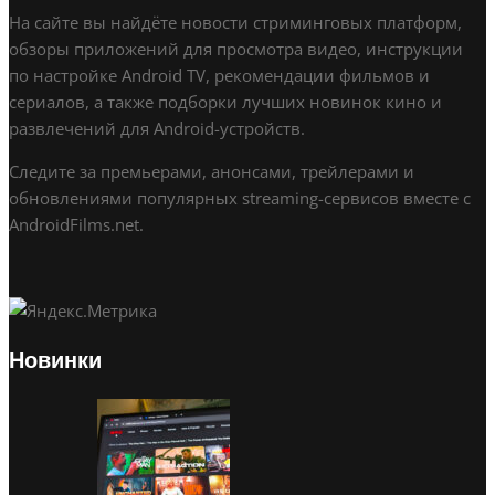
На сайте вы найдёте новости стриминговых платформ,
обзоры приложений для просмотра видео, инструкции
по настройке Android TV, рекомендации фильмов и
сериалов, а также подборки лучших новинок кино и
развлечений для Android-устройств.
Следите за премьерами, анонсами, трейлерами и
обновлениями популярных streaming-сервисов вместе с
AndroidFilms.net.
Новинки