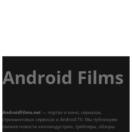
Android Films
AndroidFilms.net
— портал о кино, сериалах,
стриминговых сервисах и Android TV. Мы публикуем
свежие новости киноиндустрии, трейлеры, обзоры