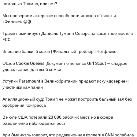
помощью Трампа, или нет?
Мы проверяем актерские способности игроков «Твинс» и
«Филлис» 😂🎬
Трамп номинирует Даниэль Туманн Северс на вакантное место в
FCC
Внешние банки: 5 сезон | Финальный трейлер | Нетфликс
Обзор Cookie Queens: Документ о печенье Girl Scout — сладкое
удовольствие для всей семьи
Уступки Paramount в Великобритании придают иску «доверие»:
участники кампании
Апелляционный суд: Трамп не может построить бальный зал без
одобрения Конгресса
В июле США потеряли 23 000 рабочих мест, но в сфере
развлечений наблюдается рост
Ари Эмануэль говорит, что редакционная коллегия CNN ослабила