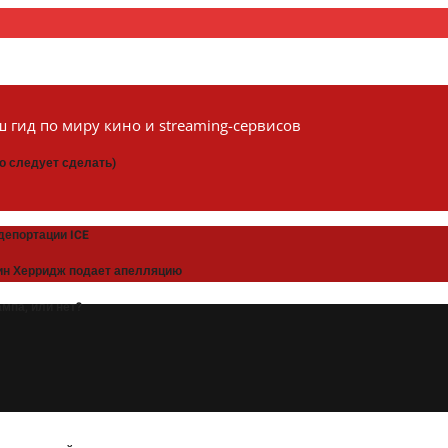
 гид по миру кино и streaming-сервисов
то следует сделать)
депортации ICE
рин Херридж подает апелляцию
мпа, или нет?