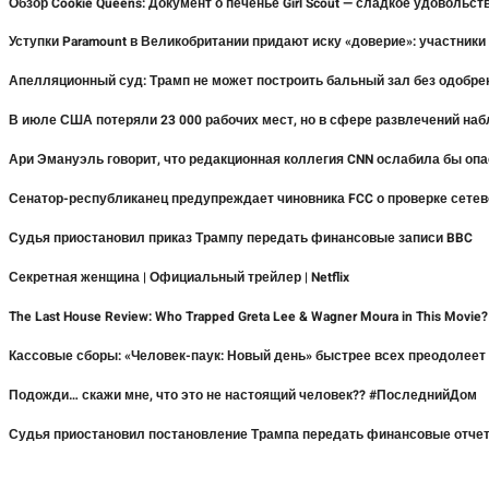
Обзор Cookie Queens: Документ о печенье Girl Scout — сладкое удовольст
Уступки Paramount в Великобритании придают иску «доверие»: участники
Апелляционный суд: Трамп не может построить бальный зал без одобре
В июле США потеряли 23 000 рабочих мест, но в сфере развлечений на
Ари Эмануэль говорит, что редакционная коллегия CNN ослабила бы оп
Сенатор-республиканец предупреждает чиновника FCC о проверке сетев
Судья приостановил приказ Трампу передать финансовые записи BBC
Секретная женщина | Официальный трейлер | Netflix
The Last House Review: Who Trapped Greta Lee & Wagner Moura in This Movie
Кассовые сборы: «Человек-паук: Новый день» быстрее всех преодолее
Подожди… скажи мне, что это не настоящий человек?? #ПоследнийДом
Судья приостановил постановление Трампа передать финансовые отче