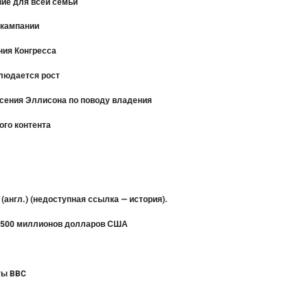
вие для всей семьи
 кампании
ния Конгресса
блюдается рост
асения Эллисона по поводу владения
ого контента
? (англ.) (недоступная ссылка — история).
т 500 миллионов долларов США
ты BBC