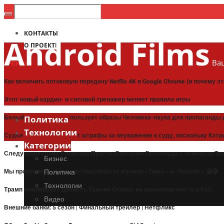
КОНТАКТЫ
Android Films
О ПРОЕКТЕ
Ваш
ТРЕНДЫ:
Как включить потоковую передачу Netflix 4K в Google Chrome (и почему э
Этот новый кардио- и силовой тренажер меняет правила игры
Белый дом Трампа использует образы Человека-паука для пропаганды 
Политика
Технологии
Судья приостанавливает штрафы за неуважение к суду, поскольку Кэт
Категории
Следующая глава Спенсера Пратта: Спасение Голливуда с помощью Тра
Бизнес
Мы проверяем актерские способности игроков «Твинс» и «Филлис» 😂🎬
Политика
Технологии
Трамп номинирует Даниэль Туманн Северс на вакантное место в FCC
Видео
Внешние банки: 5 сезон | Финальный трейлер | Нетфликс