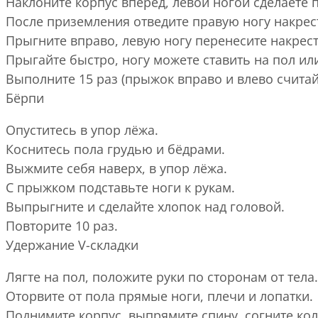
Наклоните корпус вперёд, левой ногой сделаете 
После приземления отведите правую ногу накрест
Прыгните вправо, левую ногу перенесите накрест
Прыгайте быстро, ногу можете ставить на пол или
Выполните 15 раз (прыжок вправо и влево считайт
Бёрпи
Опуститесь в упор лёжа.
Коснитесь пола грудью и бёдрами.
Выжмите себя наверх, в упор лёжа.
С прыжком подставьте ноги к рукам.
Выпрыгните и сделайте хлопок над головой.
Повторите 10 раз.
Удержание V-складки
Лягте на пол, положите руки по сторонам от тела.
Оторвите от пола прямые ноги, плечи и лопатки.
Поднимите корпус, выпрямите спину, согните коле