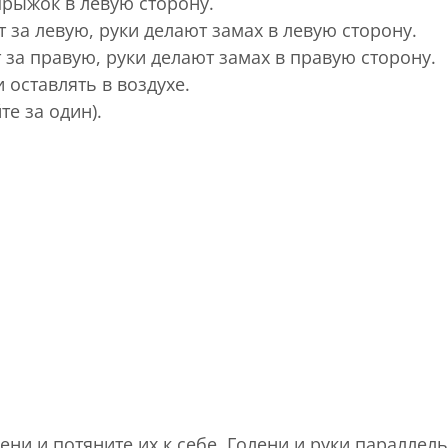
прыжок в левую сторону.
 за левую, руки делают замах в левую сторону.
 за правую, руки делают замах в правую сторону.
 оставлять в воздухе.
е за один).
ни и потяните их к себе. Голени и руки параллел