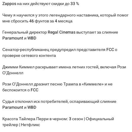
Zappos на них действуют скидки до 33 %
Чему я научился у этого легендарного наставника, который помог
мне сбросить 46 фунтов за 4 месяца
Генеральный директор Regal Cinemas выступает за слияние
Paramount и WBD
Сенатор-республиканец предупредил представителя FCC о
проверке сетевого контента
Джимми Киммел раскрывает имена летних гостей, включая Рози
О’Доннелл
Рози О’Доннелл дразнит песню Трампа в «Киммеле» и не
беспокоится о FCC
Судья отклонил иск потребителей, оспаривающий слияние
Paramount и WBD
Красота Тайлера Перри в черном: 3 сезон | Официальный
трейлер | Нетфликс