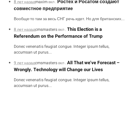
Ростех и Росатом создают
8 лет назад
maxim
вкл .
совместное предприятие
Вообще-то там за весь СНГ речь идет. Но для британских...
This Election is a
8 лет назад
cmsmasters
вкл .
Referendum on the Performance of Trump
Donec venenatis feugiat congue. Integer ipsum tellus,
accumsan ut purus...
All That we’ve Forecast –
9 лет назад
cmsmasters
вкл .
Wrongly. Technology will Change our Lives
Donec venenatis feugiat congue. Integer ipsum tellus,
accumsan ut purus...