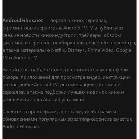
AndroidFilms.net
— портал о кино, сериалах,
стриминговых сервисах и Android TV. Мы публикуем
свежие новости киноиндустрии, трейлеры, обзоры
фильмов и сериалов, подборки для вечернего просмотра,
а также материалы о Netflix, Disney+, Prime Video, Google
TV и Android TV.
На сайте вы найдёте новости стриминговых платформ,
обзоры приложений для просмотра видео, инструкции
по настройке Android TV, рекомендации фильмов и
сериалов, а также подборки лучших новинок кино и
развлечений для Android-устройств.
Следите за премьерами, анонсами, трейлерами и
обновлениями популярных streaming-сервисов вместе с
AndroidFilms.net.