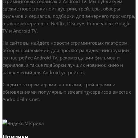
стриминговых сервисах и Android TV. Мы публикуем
свежие новости киноиндустрии, трейлеры, обзоры
фильмов и сериалов, подборки для вечернего просмотра,
а также материалы о Netflix, Disney+, Prime Video, Google
TV и Android TV.
На сайте вы найдёте новости стриминговых платформ,
обзоры приложений для просмотра видео, инструкции
по настройке Android TV, рекомендации фильмов и
сериалов, а также подборки лучших новинок кино и
развлечений для Android-устройств.
Следите за премьерами, анонсами, трейлерами и
обновлениями популярных streaming-сервисов вместе с
AndroidFilms.net.
Новинки