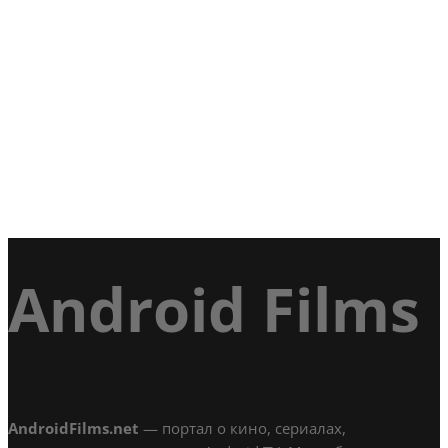
Android Films
AndroidFilms.net
— портал о кино, сериалах,