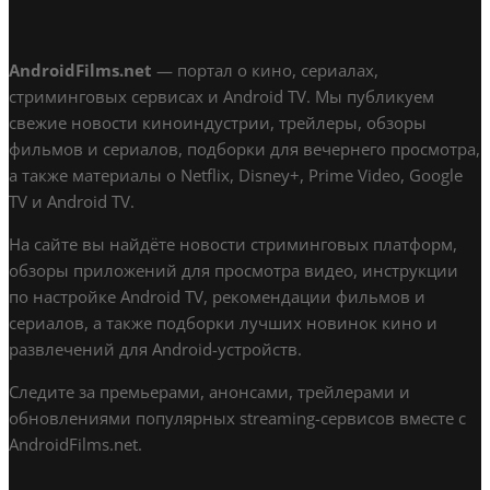
AndroidFilms.net
— портал о кино, сериалах,
стриминговых сервисах и Android TV. Мы публикуем
свежие новости киноиндустрии, трейлеры, обзоры
фильмов и сериалов, подборки для вечернего просмотра,
а также материалы о Netflix, Disney+, Prime Video, Google
TV и Android TV.
На сайте вы найдёте новости стриминговых платформ,
обзоры приложений для просмотра видео, инструкции
по настройке Android TV, рекомендации фильмов и
сериалов, а также подборки лучших новинок кино и
развлечений для Android-устройств.
Следите за премьерами, анонсами, трейлерами и
обновлениями популярных streaming-сервисов вместе с
AndroidFilms.net.