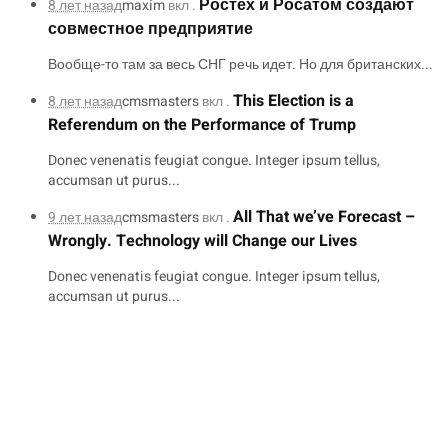
Ростех и Росатом создают
8 лет назад
maxim
вкл .
совместное предприятие
Вообще-то там за весь СНГ речь идет. Но для британских...
This Election is a
8 лет назад
cmsmasters
вкл .
Referendum on the Performance of Trump
Donec venenatis feugiat congue. Integer ipsum tellus,
accumsan ut purus...
All That we’ve Forecast –
9 лет назад
cmsmasters
вкл .
Wrongly. Technology will Change our Lives
Donec venenatis feugiat congue. Integer ipsum tellus,
accumsan ut purus...