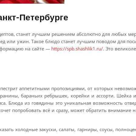
анкт-Петербурге
ецептов, станет лучшим решением абсолютно для любых ме
бед или ужин. Такое блюдо станет лучшим поводом для пос
нформацию на сайте —
https://spb.shashlik1.ru/
. Это велико
естрит аппетитными пропозициями, от которых невозможно
аранины, бараньих ребрышек, корейки и ассорти. Шейка 
а. Блюда из говядины это уникальная возможность отведа
хочет попробовать всё и сразу, может обратить внимание 
казать холодные закуски, салаты, гарниры, соусы, полно