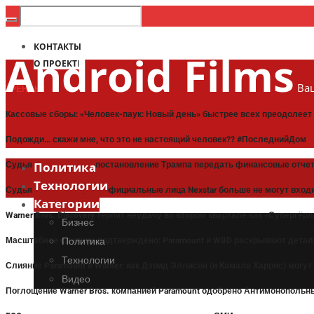
КОНТАКТЫ
Android Films
О ПРОЕКТЕ
Ваш
ТРЕНДЫ:
Кассовые сборы: «Человек-паук: Новый день» быстрее всех преодолее
Подожди… скажи мне, что это не настоящий человек?? #ПоследнийДом
Судья приостановил постановление Трампа передать финансовые отче
Политика
Технологии
Судья постановил, что официальные лица Nexstar больше не могут входи
Категории
Warner Bros. Discovery терпит неудачу во втором квартале как «Супергё
Бизнес
Масштабное слияние подтверждено: Paramount и WBD раскрывают детал
Политика
Технологии
Слияние Paramount и Warner: как Дэвид Эллисон (и Камала Харрис) могут
Видео
Поглощение Warner Bros. компанией Paramount одобрено Антимонополь