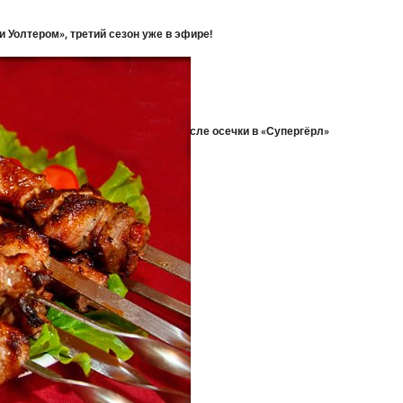
 Уолтером», третий сезон уже в эфире!
» слэшера, сделанная с любовью
смотря на неопределенность
в; Стратегия DC не изменилась после осечки в «Супергёрл»
ех на фоне устаревшей комедии
их действуют скидки до 33 %
росить 46 фунтов за 4 месяца
 WBD
евого контента