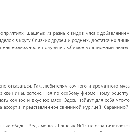
роприятиях. Шашлык из разных видов мяса с добавлением
иделок в кругу близких друзей и родных. Достаточно лишь
лепная возможность получить любимое миллионами людей
 отказаться. Так, любителям сочного и ароматного мяса
из свинины, запеченная по особому фирменному рецепту,
ть сочное и вкусное мясо. Здесь найдут для себя что-то
на ассорти, представленное свининой курицей, бараниной,
ценные обеды. Ведь меню «Шашлык №1» не ограничивается