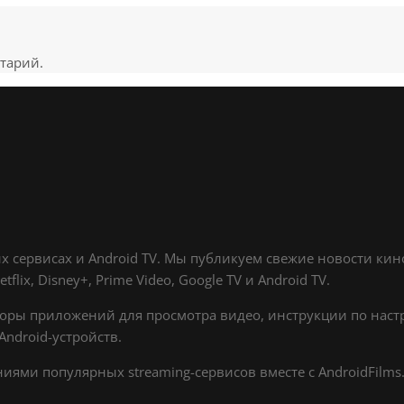
тарий.
х сервисах и Android TV. Мы публикуем свежие новости ки
lix, Disney+, Prime Video, Google TV и Android TV.
оры приложений для просмотра видео, инструкции по настр
ndroid-устройств.
ями популярных streaming-сервисов вместе с AndroidFilms.