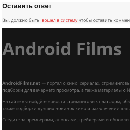
Оставить ответ
Вы, должно быть,
вошел в систему
чтобы оставить коммен
Android Films
AndroidFilms.net
— портал о кино, сериалах, стриминговы
подборки для вечернего просмотра, а также материалы о Netf
На сайте вы найдёте новости стриминговых платформ, обз
также подборки лучших новинок кино и развлечений для A
Следите за премьерами, анонсами, трейлерами и обновлени