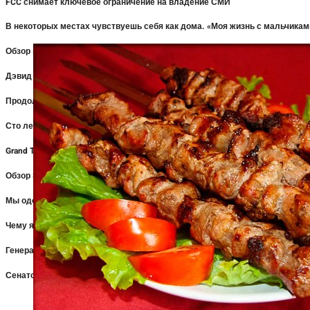
FCC снимает ключевое ограничение на владение СМИ
В некоторых местах чувствуешь себя как дома. «Моя жизнь с мальчиками
Обзор подросткового секса и смерти в лагере «Миазма»: «перезагрузка
Дэвид Заслав говорит, что сотрудники ВБД работают очень усердно, не
Продолжение «Супермена» выглядит «потрясающе», говорит Дэвид Засла
Сто лет одиночества | Резюме части первой | Нетфликс
Grand Theft Auto VI: расширенный взгляд
Обзор Super Troopers 3: глупый возврат, который вызывает сильный см
Мы одобрили эти кроссовки и кроссовки для бега — теперь в Zappos на н
Чему я научился у этого легендарного наставника, который помог мне сб
Генеральный директор Regal Cinemas выступает за слияние Paramount и
Сенатор-республиканец предупредил представителя FCC о проверке сет