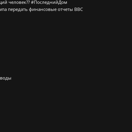
ящий человек?? #ПоследнийДом
мпа передать финансовые отчеты BBC
 воды