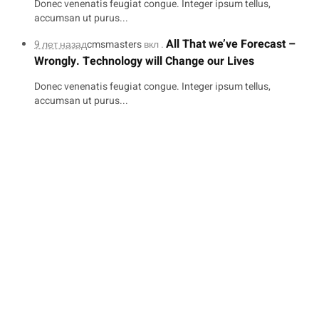
Donec venenatis feugiat congue. Integer ipsum tellus,
accumsan ut purus...
All That we’ve Forecast –
9 лет назад
cmsmasters
вкл .
Wrongly. Technology will Change our Lives
Donec venenatis feugiat congue. Integer ipsum tellus,
accumsan ut purus...