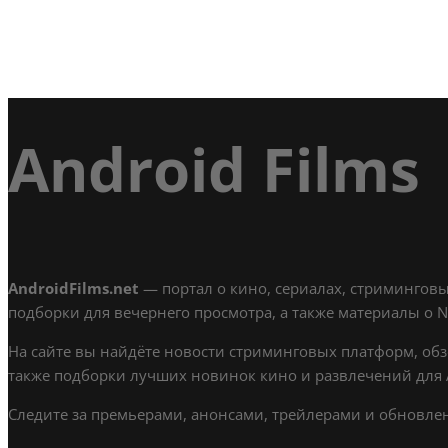
Android Films
AndroidFilms.net
— портал о кино, сериалах, стриминговы
подборки для вечернего просмотра, а также материалы о Netf
На сайте вы найдёте новости стриминговых платформ, обз
также подборки лучших новинок кино и развлечений для A
Следите за премьерами, анонсами, трейлерами и обновлени