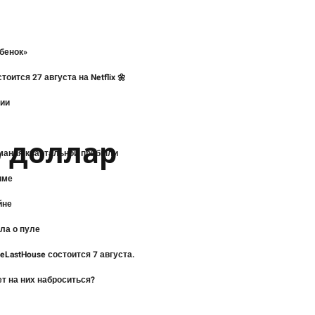
ебенок»
ится 27 августа на Netflix 🌼
рии
о доллар
имания квартальной прибыли
име
йне
ла о пуле
eLastHouse состоится 7 августа.
ет на них наброситься?