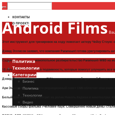
КОНТАКТЫ
Android Films
О ПРОЕКТЕ
Ваш
ТРЕНДЫ:
Этот инструмент для тренировок на ходу помогает актеру Чейзу Стоукс
Дэвид Эллисон заявил, что компания Paramount готова урегулировать а
Судья назначил антимонопольное разбирательство Paramount-WBD на м
Политика
Технологии
15 лучших упражнений на подвижность, которые помогут улучшить все 
Категории
Дэвид Эллисон говорит, что CNN является основной причиной битвы за 
Бизнес
Ари Эмануэль говорит, что редакционный совет CNN облегчит опасения
Политика
Технологии
Белый дом по-своему смотрит на ролик Николь Кидман в кинотеатрах A
Видео
Кассовые сборы фильма «Человек-паук: Совершенно новый день» стали