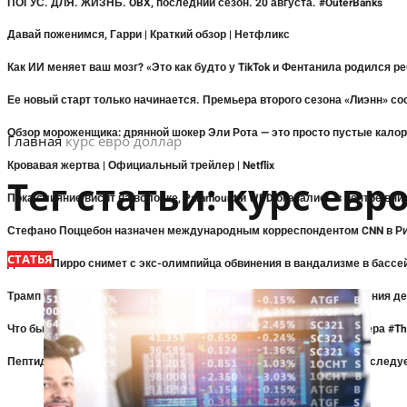
ПОГУС. ДЛЯ. ЖИЗНЬ. OBX, последний сезон. 20 августа. #OuterBanks
Давай поженимся, Гарри | Краткий обзор | Нетфликс
Как ИИ меняет ваш мозг? «Это как будто у TikTok и Фентанила родился р
Ее новый старт только начинается. Премьера второго сезона «Лиэнн» состо
Обзор мороженщика: дрянной шокер Эли Рота — это просто пустые кало
Главная
курс евро доллар
Кровавая жертва | Официальный трейлер | Netflix
Тег статьи:
курс евр
Пока слияние висит на волоске, Paramount и WBD оказались в центре вн
Стефано Поццебон назначен международным корреспондентом CNN в Р
СТАТЬЯ
Джанин Пирро снимет с экс-олимпийца обвинения в вандализме в бассе
Трамп «действительно разочарован» в Джанин Пирро из-за отражения де
Что бы ни удерживало их здесь, это не рукотворное дело… Премьера #Th
Пептиды вскоре станет легче добывать. Означает ли это, что вам следу