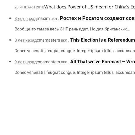
What does Power of US mean for China’s 
20 ЯНВАРЯ 2018
Ростех и Росатом создают со
8 лет назад
maxim
вкл .
Вообще-то там за весь СНГ речь идет. Но для британских...
This Election is a Referendu
8 лет назад
cmsmasters
вкл .
Donec venenatis feugiat congue. Integer ipsum tellus, accumsan 
All That we’ve Forecast – Wro
9 лет назад
cmsmasters
вкл .
Donec venenatis feugiat congue. Integer ipsum tellus, accumsan 