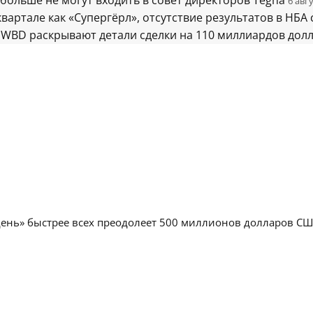
больше не могут входить в совет директоров Tegna
6 авг
квартале как «Супергёрл», отсутствие результатов в НБА
WBD раскрывают детали сделки на 110 миллиардов дол
день» быстрее всех преодолеет 500 миллионов долларов С