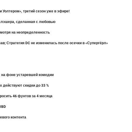
 Уолтером», третий сезон уже в эфире!
» слэшера, сделанная с любовью
смотря на неопределенность
в; Стратегия DC не изменилась после осечки в «Супергёрл»
ех на фоне устаревшей комедии
их действуют скидки до 33 %
росить 46 фунтов за 4 месяца
 WBD
евого контента