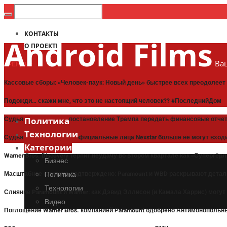
КОНТАКТЫ
Android Films
О ПРОЕКТЕ
Ваш
ТРЕНДЫ:
Кассовые сборы: «Человек-паук: Новый день» быстрее всех преодолее
Подожди… скажи мне, что это не настоящий человек?? #ПоследнийДом
Судья приостановил постановление Трампа передать финансовые отче
Политика
Технологии
Судья постановил, что официальные лица Nexstar больше не могут входи
Категории
Warner Bros. Discovery терпит неудачу во втором квартале как «Супергё
Бизнес
Масштабное слияние подтверждено: Paramount и WBD раскрывают детал
Политика
Технологии
Слияние Paramount и Warner: как Дэвид Эллисон (и Камала Харрис) могут
Видео
Поглощение Warner Bros. компанией Paramount одобрено Антимонополь