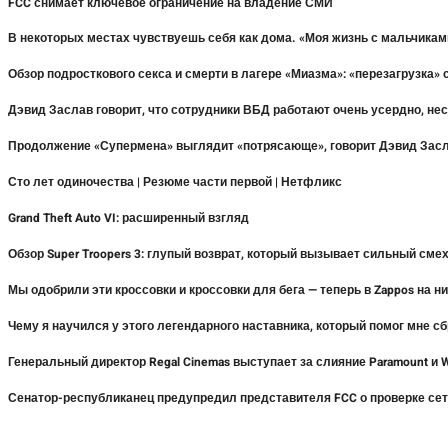
FCC снимает ключевое ограничение на владение СМИ
В некоторых местах чувствуешь себя как дома. «Моя жизнь с мальчиками
Обзор подросткового секса и смерти в лагере «Миазма»: «перезагрузка
Дэвид Заслав говорит, что сотрудники ВБД работают очень усердно, не
Продолжение «Супермена» выглядит «потрясающе», говорит Дэвид Засла
Сто лет одиночества | Резюме части первой | Нетфликс
Grand Theft Auto VI: расширенный взгляд
Обзор Super Troopers 3: глупый возврат, который вызывает сильный см
Мы одобрили эти кроссовки и кроссовки для бега — теперь в Zappos на н
Чему я научился у этого легендарного наставника, который помог мне сб
Генеральный директор Regal Cinemas выступает за слияние Paramount и
Сенатор-республиканец предупредил представителя FCC о проверке сет