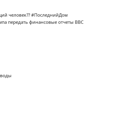
ящий человек?? #ПоследнийДом
мпа передать финансовые отчеты BBC
 воды