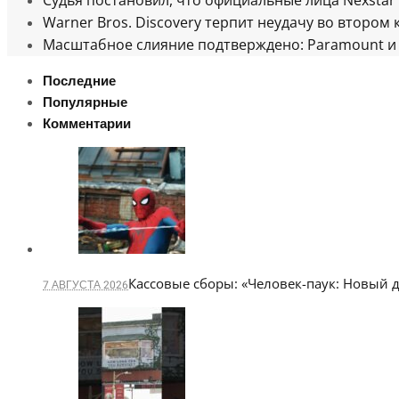
Судья постановил, что официальные лица Nexstar 
Warner Bros. Discovery терпит неудачу во втором 
Масштабное слияние подтверждено: Paramount и 
Последние
Популярные
Комментарии
Кассовые сборы: «Человек-паук: Новый 
7 АВГУСТА 2026