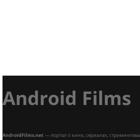
Android Films
AndroidFilms.net
— портал о кино, сериалах, стриминговы