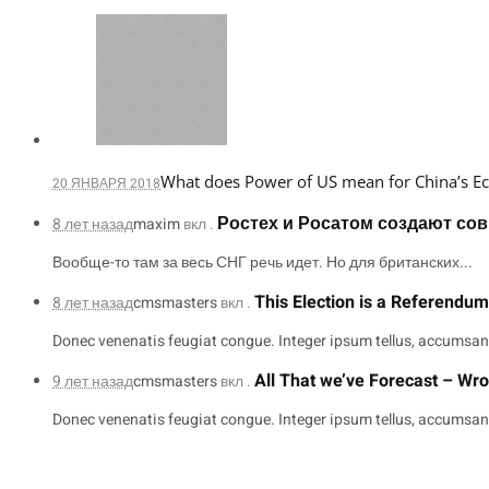
What does Power of US mean for China’s 
20 ЯНВАРЯ 2018
Ростех и Росатом создают со
8 лет назад
maxim
вкл .
Вообще-то там за весь СНГ речь идет. Но для британских...
This Election is a Referendu
8 лет назад
cmsmasters
вкл .
Donec venenatis feugiat congue. Integer ipsum tellus, accumsan 
All That we’ve Forecast – Wro
9 лет назад
cmsmasters
вкл .
Donec venenatis feugiat congue. Integer ipsum tellus, accumsan 