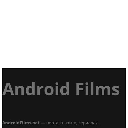
Android Films
AndroidFilms.net
— портал о кино, сериалах,