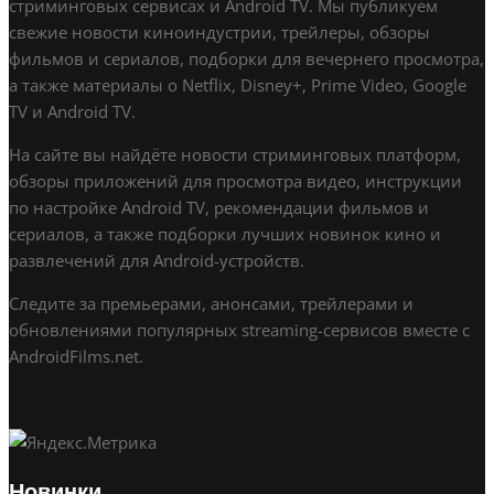
стриминговых сервисах и Android TV. Мы публикуем
свежие новости киноиндустрии, трейлеры, обзоры
фильмов и сериалов, подборки для вечернего просмотра,
а также материалы о Netflix, Disney+, Prime Video, Google
TV и Android TV.
На сайте вы найдёте новости стриминговых платформ,
обзоры приложений для просмотра видео, инструкции
по настройке Android TV, рекомендации фильмов и
сериалов, а также подборки лучших новинок кино и
развлечений для Android-устройств.
Следите за премьерами, анонсами, трейлерами и
обновлениями популярных streaming-сервисов вместе с
AndroidFilms.net.
Новинки