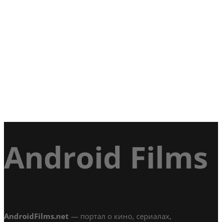
Android Films
AndroidFilms.net
— портал о кино, сериалах,