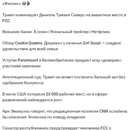
«Филлис» 😂🎬
Трамп номинирует Даниэль Туманн Северс на вакантное место в
FCC
Внешние банки: 5 сезон | Финальный трейлер | Нетфликс
Обзор Cookie Queens: Документ о печенье Girl Scout — сладкое
удовольствие для всей семьи
Уступки Paramount в Великобритании придают иску «доверие»:
участники кампании
Апелляционный суд: Трамп не может построить бальный зал без
одобрения Конгресса
В июле США потеряли 23 000 рабочих мест, но в сфере
развлечений наблюдается рост
Ари Эмануэль говорит, что редакционная коллегия CNN ослабила
бы опасения Эллисона по поводу владения
Сенатор-республиканец предупреждает чиновника FCC о