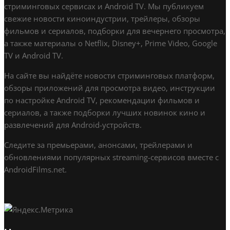
стриминговых сервисах и Android TV. Мы публикуем
свежие новости киноиндустрии, трейлеры, обзоры
фильмов и сериалов, подборки для вечернего просмотра,
а также материалы о Netflix, Disney+, Prime Video, Google
TV и Android TV.
На сайте вы найдёте новости стриминговых платформ,
обзоры приложений для просмотра видео, инструкции
по настройке Android TV, рекомендации фильмов и
сериалов, а также подборки лучших новинок кино и
развлечений для Android-устройств.
Следите за премьерами, анонсами, трейлерами и
обновлениями популярных streaming-сервисов вместе с
AndroidFilms.net.