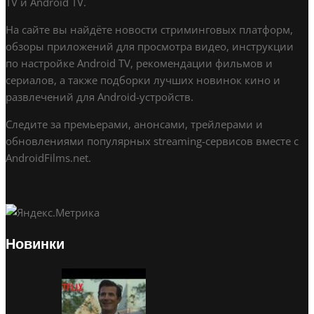
TV и Android TV.
На сайте вы найдёте новости стриминговых платформ,
обзоры приложений для просмотра видео, инструкции
по настройке Android TV, рекомендации фильмов и
сериалов, а также подборки лучших новинок кино и
развлечений для Android-устройств.
Следите за премьерами, анонсами, трейлерами и
обновлениями популярных streaming-сервисов вместе с
AndroidFilms.net.
Новинки