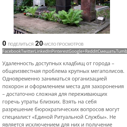
0
20
ПОДЕЛИТЬСЯ
ЧИСЛО ПРОСМОТРОВ
Facebook
Twitter
LinkedIn
Pinterest
Google+
Reddit
Смешать
Tumb
Удаленность доступных кладбищ от города –
общеизвестная проблема крупных мегаполисов.
Одновременно заниматься организацией
похорон и оформлением места для захоронения
– достаточно сложная для переживающих
горечь утраты близких. Взять на себя
разрешение бюрократических вопросов могут
специалист «Единой Ритуальной Службы». Не
является исключением для них и получение