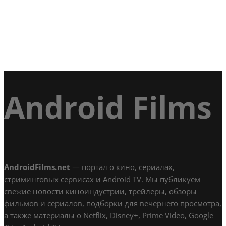
Android Films
AndroidFilms.net
— портал о кино, сериалах,
стриминговых сервисах и Android TV. Мы публикуем
свежие новости киноиндустрии, трейлеры, обзоры
фильмов и сериалов, подборки для вечернего просмотра,
а также материалы о Netflix, Disney+, Prime Video, Google