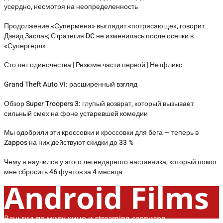
усердно, несмотря на неопределенность
Продолжение «Супермена» выглядит «потрясающе», говорит
Дэвид Заслав; Стратегия DC не изменилась после осечки в
«Супергёрл»
Сто лет одиночества | Резюме части первой | Нетфликс
Grand Theft Auto VI: расширенный взгляд
Обзор Super Troopers 3: глупый возврат, который вызывает
сильный смех на фоне устаревшей комедии
Мы одобрили эти кроссовки и кроссовки для бега — теперь в
Zappos на них действуют скидки до 33 %
Чему я научился у этого легендарного наставника, который помог
мне сбросить 46 фунтов за 4 месяца
Android Films
Ваш гид по миру кино и streaming-сервисов