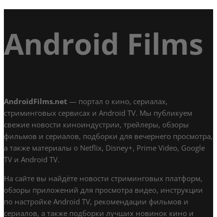
Android Films
AndroidFilms.net
— портал о кино, сериалах,
стриминговых сервисах и Android TV. Мы публикуем
свежие новости киноиндустрии, трейлеры, обзоры
фильмов и сериалов, подборки для вечернего просмотра,
а также материалы о Netflix, Disney+, Prime Video, Google
TV и Android TV.
На сайте вы найдёте новости стриминговых платформ,
обзоры приложений для просмотра видео, инструкции
по настройке Android TV, рекомендации фильмов и
сериалов, а также подборки лучших новинок кино и