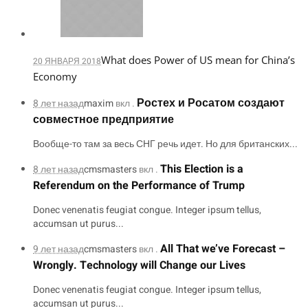
What does Power of US mean for China’s
20 ЯНВАРЯ 2018
Economy
Ростех и Росатом создают
8 лет назад
maxim
вкл .
совместное предприятие
Вообще-то там за весь СНГ речь идет. Но для британских...
This Election is a
8 лет назад
cmsmasters
вкл .
Referendum on the Performance of Trump
Donec venenatis feugiat congue. Integer ipsum tellus,
accumsan ut purus...
All That we’ve Forecast –
9 лет назад
cmsmasters
вкл .
Wrongly. Technology will Change our Lives
Donec venenatis feugiat congue. Integer ipsum tellus,
accumsan ut purus...