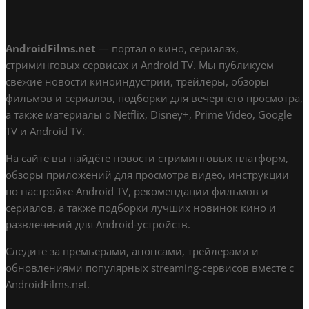
AndroidFilms.net
— портал о кино, сериалах,
стриминговых сервисах и Android TV. Мы публикуем
свежие новости киноиндустрии, трейлеры, обзоры
фильмов и сериалов, подборки для вечернего просмотра,
а также материалы о Netflix, Disney+, Prime Video, Google
TV и Android TV.
На сайте вы найдёте новости стриминговых платформ,
обзоры приложений для просмотра видео, инструкции
по настройке Android TV, рекомендации фильмов и
сериалов, а также подборки лучших новинок кино и
развлечений для Android-устройств.
Следите за премьерами, анонсами, трейлерами и
обновлениями популярных streaming-сервисов вместе с
AndroidFilms.net.