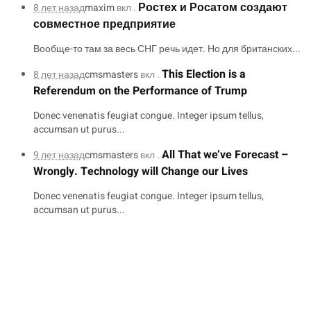
Ростех и Росатом создают
8 лет назад
maxim
вкл .
совместное предприятие
Вообще-то там за весь СНГ речь идет. Но для британских...
This Election is a
8 лет назад
cmsmasters
вкл .
Referendum on the Performance of Trump
Donec venenatis feugiat congue. Integer ipsum tellus,
accumsan ut purus...
All That we’ve Forecast –
9 лет назад
cmsmasters
вкл .
Wrongly. Technology will Change our Lives
Donec venenatis feugiat congue. Integer ipsum tellus,
accumsan ut purus...