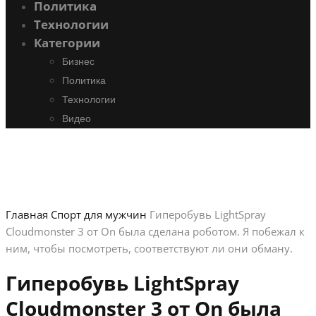
Политика
Технологии
Категории
Бизнес
Политика
Технологии
Видео
Главная
Спорт для мужчин
Гиперобувь LightSpray
Cloudmonster 3 от On была сделана роботом. Я побежал к
ним, чтобы посмотреть, соответствуют ли они обману.
Гиперобувь LightSpray
Cloudmonster 3 от On была