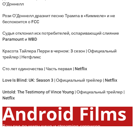
О’Доннелл
Рози О’Доннелл дразнит песню Трампа в «Киммеле» и не
беспокоится о FCC
Судья отклонил иск потребителей, оспаривающий слияние
Paramount и WBD
Красота Тайлера Перри в черном: 3 сезон | Официальный
трейлер | Нетфликс
Сто лет одиночества | Часть первая | Netflix
Love Is Blind: UK: Season 3 | Официальный трейлер | Netflix
Untold: The Testimony of Vince Young | Официальный трейлер |
Netflix
Android Films
Ваш гид по миру кино и streaming-сервисов