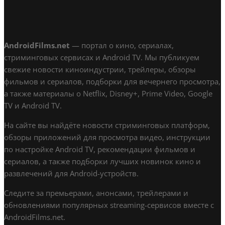
AndroidFilms.net
— портал о кино, сериалах,
стриминговых сервисах и Android TV. Мы публикуем
свежие новости киноиндустрии, трейлеры, обзоры
фильмов и сериалов, подборки для вечернего просмотра,
а также материалы о Netflix, Disney+, Prime Video, Google
TV и Android TV.
На сайте вы найдёте новости стриминговых платформ,
обзоры приложений для просмотра видео, инструкции
по настройке Android TV, рекомендации фильмов и
сериалов, а также подборки лучших новинок кино и
развлечений для Android-устройств.
Следите за премьерами, анонсами, трейлерами и
обновлениями популярных streaming-сервисов вместе с
AndroidFilms.net.