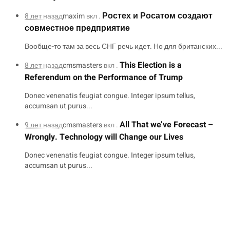
Ростех и Росатом создают
8 лет назад
maxim
вкл .
совместное предприятие
Вообще-то там за весь СНГ речь идет. Но для британских...
This Election is a
8 лет назад
cmsmasters
вкл .
Referendum on the Performance of Trump
Donec venenatis feugiat congue. Integer ipsum tellus,
accumsan ut purus...
All That we’ve Forecast –
9 лет назад
cmsmasters
вкл .
Wrongly. Technology will Change our Lives
Donec venenatis feugiat congue. Integer ipsum tellus,
accumsan ut purus...