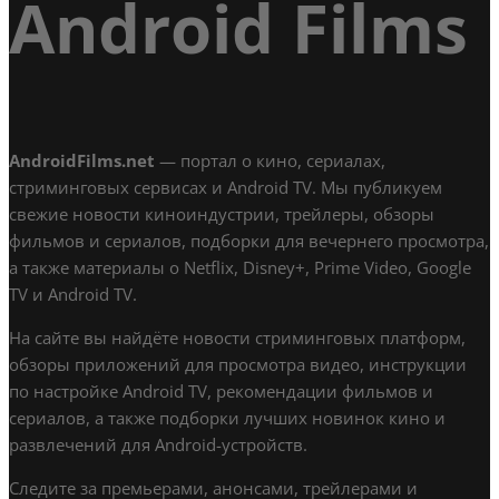
Android Films
AndroidFilms.net
— портал о кино, сериалах,
стриминговых сервисах и Android TV. Мы публикуем
свежие новости киноиндустрии, трейлеры, обзоры
фильмов и сериалов, подборки для вечернего просмотра,
а также материалы о Netflix, Disney+, Prime Video, Google
TV и Android TV.
На сайте вы найдёте новости стриминговых платформ,
обзоры приложений для просмотра видео, инструкции
по настройке Android TV, рекомендации фильмов и
сериалов, а также подборки лучших новинок кино и
развлечений для Android-устройств.
Следите за премьерами, анонсами, трейлерами и