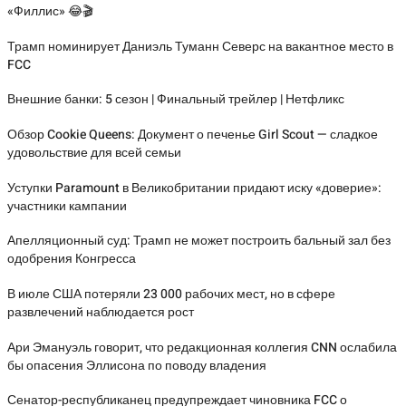
«Филлис» 😂🎬
Трамп номинирует Даниэль Туманн Северс на вакантное место в
FCC
Внешние банки: 5 сезон | Финальный трейлер | Нетфликс
Обзор Cookie Queens: Документ о печенье Girl Scout — сладкое
удовольствие для всей семьи
Уступки Paramount в Великобритании придают иску «доверие»:
участники кампании
Апелляционный суд: Трамп не может построить бальный зал без
одобрения Конгресса
В июле США потеряли 23 000 рабочих мест, но в сфере
развлечений наблюдается рост
Ари Эмануэль говорит, что редакционная коллегия CNN ослабила
бы опасения Эллисона по поводу владения
Сенатор-республиканец предупреждает чиновника FCC о