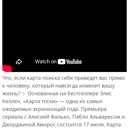
Что, если карта поиска себя приведет вас прямо
к человеку, который навсегда изменит вашу
жизнь? ✨ Основанная на бестселлере Элис
Келлен, «Карта тоски» — одна из самых
ожидаемых экранизаций года. Премьера
сериала с Алисией Фалько, Пабло Альваресом и
Джорджиной Аморос состоится 17 июля. Карта