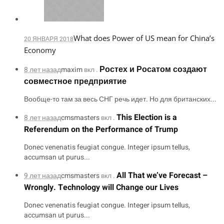
What does Power of US mean for China’s
20 ЯНВАРЯ 2018
Economy
Ростех и Росатом создают
8 лет назад
maxim
вкл .
совместное предприятие
Вообще-то там за весь СНГ речь идет. Но для британских...
This Election is a
8 лет назад
cmsmasters
вкл .
Referendum on the Performance of Trump
Donec venenatis feugiat congue. Integer ipsum tellus,
accumsan ut purus...
All That we’ve Forecast –
9 лет назад
cmsmasters
вкл .
Wrongly. Technology will Change our Lives
Donec venenatis feugiat congue. Integer ipsum tellus,
accumsan ut purus...