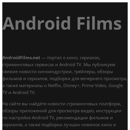
Android Films
AndroidFilms.net
— портал о кино, сериалах,
стриминговых сервисах и Android TV. Мы публикуем
свежие новости киноиндустрии, трейлеры, обзоры
фильмов и сериалов, подборки для вечернего просмотра,
а также материалы о Netflix, Disney+, Prime Video, Google
TV и Android TV.
На сайте вы найдёте новости стриминговых платформ,
обзоры приложений для просмотра видео, инструкции
по настройке Android TV, рекомендации фильмов и
сериалов, а также подборки лучших новинок кино и