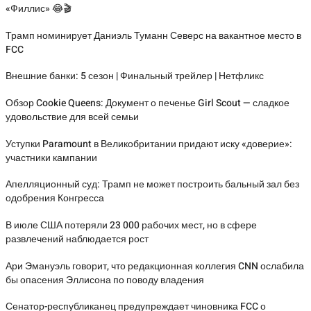
«Филлис» 😂🎬
Трамп номинирует Даниэль Туманн Северс на вакантное место в
FCC
Внешние банки: 5 сезон | Финальный трейлер | Нетфликс
Обзор Cookie Queens: Документ о печенье Girl Scout — сладкое
удовольствие для всей семьи
Уступки Paramount в Великобритании придают иску «доверие»:
участники кампании
Апелляционный суд: Трамп не может построить бальный зал без
одобрения Конгресса
В июле США потеряли 23 000 рабочих мест, но в сфере
развлечений наблюдается рост
Ари Эмануэль говорит, что редакционная коллегия CNN ослабила
бы опасения Эллисона по поводу владения
Сенатор-республиканец предупреждает чиновника FCC о