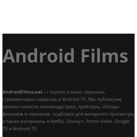
Android Films
AndroidFilms.net
— портал о кино, сериалах,
стриминговых сервисах и Android TV. Мы публикуем
свежие новости киноиндустрии, трейлеры, обзоры
фильмов и сериалов, подборки для вечернего просмотра,
а также материалы о Netflix, Disney+, Prime Video, Google
TV и Android TV.