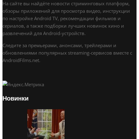
На сайте вы найдёте новости стриминговых платформ,
обзоры приложений для просмотра видео, инструкции
по настройке Android TV, рекомендации фильмов и
сериалов, а также подборки лучших новинок кино и
развлечений для Android-устройств.
Следите за премьерами, анонсами, трейлерами и
обновлениями популярных streaming-сервисов вместе с
AndroidFilms.net.
Новинки