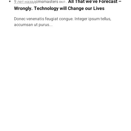
All That we’ve Forecast –
9 лет назад
cmsmasters
вкл .
Wrongly. Technology will Change our Lives
Donec venenatis feugiat congue. Integer ipsum tellus,
accumsan ut purus...