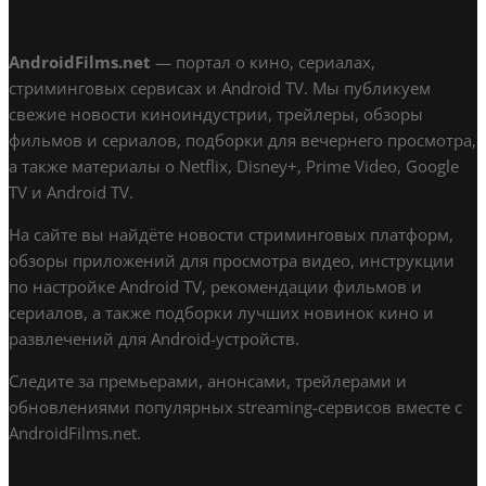
AndroidFilms.net
— портал о кино, сериалах,
стриминговых сервисах и Android TV. Мы публикуем
свежие новости киноиндустрии, трейлеры, обзоры
фильмов и сериалов, подборки для вечернего просмотра,
а также материалы о Netflix, Disney+, Prime Video, Google
TV и Android TV.
На сайте вы найдёте новости стриминговых платформ,
обзоры приложений для просмотра видео, инструкции
по настройке Android TV, рекомендации фильмов и
сериалов, а также подборки лучших новинок кино и
развлечений для Android-устройств.
Следите за премьерами, анонсами, трейлерами и
обновлениями популярных streaming-сервисов вместе с
AndroidFilms.net.