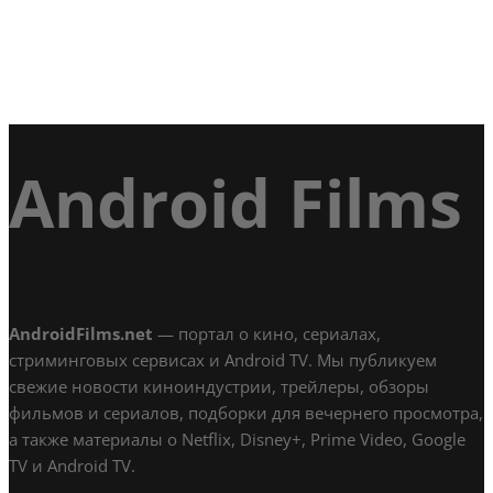
Android Films
AndroidFilms.net
— портал о кино, сериалах,
стриминговых сервисах и Android TV. Мы публикуем
свежие новости киноиндустрии, трейлеры, обзоры
фильмов и сериалов, подборки для вечернего просмотра,
а также материалы о Netflix, Disney+, Prime Video, Google
TV и Android TV.