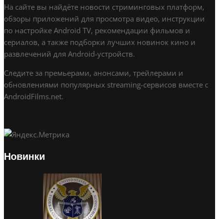
На сайте вы найдёте новости стриминговых платформ,
обзоры приложений для просмотра видео, инструкции
по настройке Android TV, рекомендации фильмов и
сериалов, а также подборки лучших новинок кино и
развлечений для Android-устройств.
Следите за премьерами, анонсами, трейлерами и
обновлениями популярных streaming-сервисов вместе с
AndroidFilms.net.
Новинки