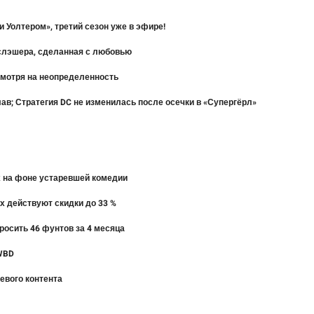
 Уолтером», третий сезон уже в эфире!
» слэшера, сделанная с любовью
смотря на неопределенность
в; Стратегия DC не изменилась после осечки в «Супергёрл»
ех на фоне устаревшей комедии
их действуют скидки до 33 %
росить 46 фунтов за 4 месяца
 WBD
евого контента