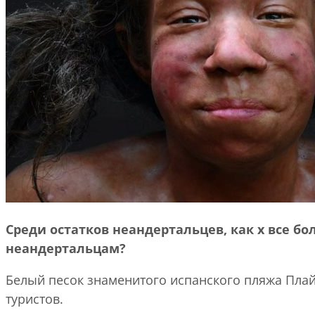
Среди остатков неандертальцев, как
х
все бо
неандертальцам?
Белый песок знаменитого испанского пляжа Плай
туристов.