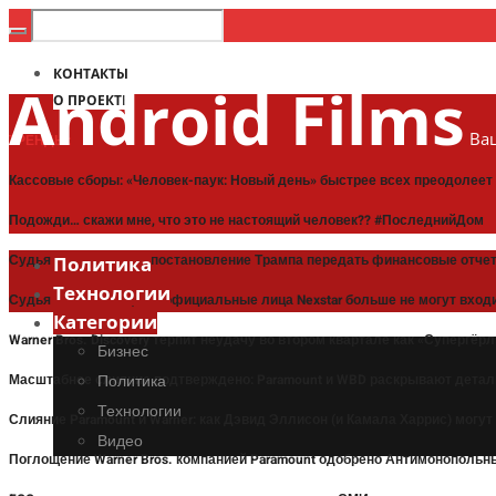
КОНТАКТЫ
Android Films
О ПРОЕКТЕ
Ваш
ТРЕНДЫ:
Кассовые сборы: «Человек-паук: Новый день» быстрее всех преодолее
Подожди… скажи мне, что это не настоящий человек?? #ПоследнийДом
Судья приостановил постановление Трампа передать финансовые отче
Политика
Технологии
Судья постановил, что официальные лица Nexstar больше не могут входи
Категории
Warner Bros. Discovery терпит неудачу во втором квартале как «Супергё
Бизнес
Масштабное слияние подтверждено: Paramount и WBD раскрывают детал
Политика
Технологии
Слияние Paramount и Warner: как Дэвид Эллисон (и Камала Харрис) могут
Видео
Поглощение Warner Bros. компанией Paramount одобрено Антимонополь