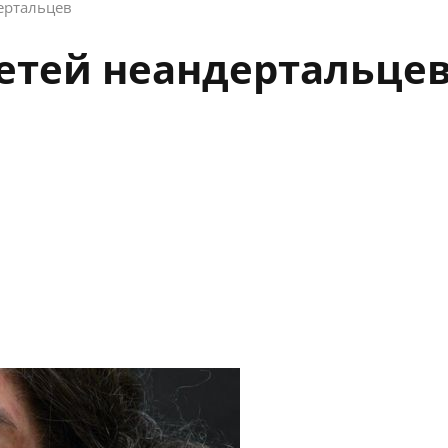
ертальцев
етей неандертальце