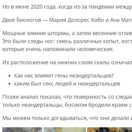
Но в июне 2020 года, когда из-за пандемии меж
Двое биологов — Мария Долорес Кобо и Ана Мате
Мощные зимние штормы, а затем весенние отливы
Это были следы ног: смесь различных копыт, ког
которые очень напоминали человеческие.
Их расположение на нижних слоях скалы означало
Как нас влияют гены неандертальцев?
каким был секс людей и неандертальцев
Позже анализ показал, что поверхность со следа
только неандертальцы, босиком бродили краем с
Мы можем только догадываться, что они делали и