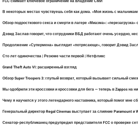
FCC снимает ключевое ограничение на владение СМИ
В некоторых местах чувствуешь себя как дома. «Моя жизнь с мальчиками
Обзор подросткового секса и смерти в лагере «Миазма»: «перезагрузка
Дэвид Заслав говорит, что сотрудники ВБД работают очень усердно, не
Продолжение «Супермена» выглядит «потрясающе», говорит Дэвид Засла
Сто лет одиночества | Резюме части первой | Нетфликс
Grand Theft Auto VI: расширенный взгляд
Обзор Super Troopers 3: глупый возврат, который вызывает сильный см
Мы одобрили эти кроссовки и кроссовки для бега — теперь в Zappos на н
Чему я научился у этого легендарного наставника, который помог мне сб
Генеральный директор Regal Cinemas выступает за слияние Paramount и
Сенатор-республиканец предупредил представителя FCC о проверке сет