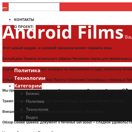
КОНТАКТЫ
Android Films
О ПРОЕКТЕ
Ваш
ТРЕНДЫ:
Этот новый кардио- и силовой тренажер меняет правила игры
Белый дом Трампа использует образы Человека-паука для пропаганды 
Судья приостанавливает штрафы за неуважение к суду, поскольку Кэт
Политика
Технологии
Следующая глава Спенсера Пратта: Спасение Голливуда с помощью Тра
Категории
Мы проверяем актерские способности игроков «Твинс» и «Филлис» 😂🎬
Бизнес
Трамп номинирует Даниэль Туманн Северс на вакантное место в FCC
Политика
Технологии
Внешние банки: 5 сезон | Финальный трейлер | Нетфликс
Видео
Обзор Cookie Queens: Документ о печенье Girl Scout — сладкое удовольст