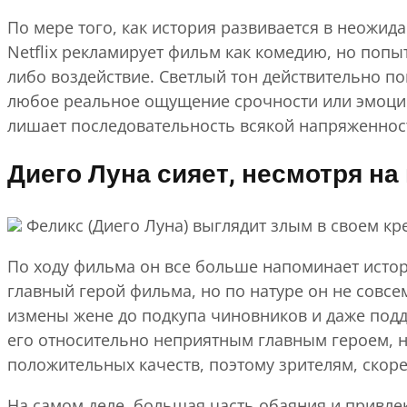
По мере того, как история развивается в неожи
Netflix рекламирует фильм как комедию, но попы
либо воздействие. Светлый тон действительно по
любое реальное ощущение срочности или эмоцио
лишает последовательность всякой напряженност
Диего Луна сияет, несмотря н
Феликс (Диего Луна) выглядит злым в своем кр
По ходу фильма он все больше напоминает истор
главный герой фильма, но по натуре он не совсем
измены жене до подкупа чиновников и даже подде
его относительно неприятным главным героем, н
положительных качеств, поэтому зрителям, скорее 
На самом деле, большая часть обаяния и привле