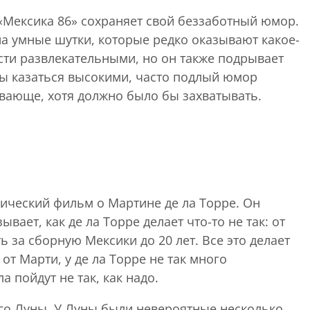
«Мексика 86» сохраняет свой беззаботный юмор.
на умные шутки, которые редко оказывают какое-
сти развлекательными, но он также подрывает
ы казаться высокими, часто подлый юмор
ивающе, хотя должно было бы захватывать.
ический фильм о Мартине де ла Торре. Он
ает, как де ла Торре делает что-то не так: от
 за сборную Мексики до 20 лет. Все это делает
 Марти, у де ла Торре не так много
а пойдут не так, как надо.
его Луны. У Луны были невероятные несколько