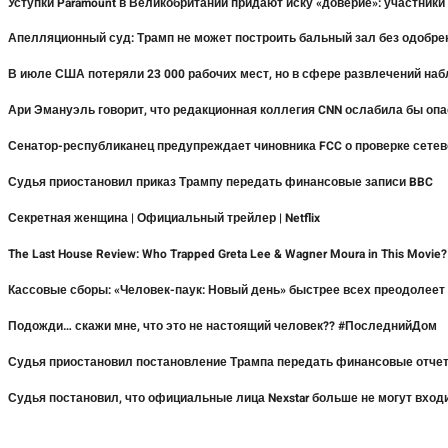
Уступки Paramount в Великобритании придают иску «доверие»: участники
Апелляционный суд: Трамп не может построить бальный зал без одобре
В июле США потеряли 23 000 рабочих мест, но в сфере развлечений на
Ари Эмануэль говорит, что редакционная коллегия CNN ослабила бы оп
Сенатор-республиканец предупреждает чиновника FCC о проверке сетев
Судья приостановил приказ Трампу передать финансовые записи BBC
Секретная женщина | Официальный трейлер | Netflix
The Last House Review: Who Trapped Greta Lee & Wagner Moura in This Movie
Кассовые сборы: «Человек-паук: Новый день» быстрее всех преодолее
Подожди… скажи мне, что это не настоящий человек?? #ПоследнийДом
Судья приостановил постановление Трампа передать финансовые отче
Судья постановил, что официальные лица Nexstar больше не могут входи