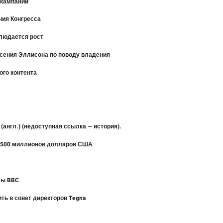
 кампании
ния Конгресса
блюдается рост
асения Эллисона по поводу владения
ого контента
? (англ.) (недоступная ссылка — история).
т 500 миллионов долларов США
ты BBC
ть в совет директоров Tegna