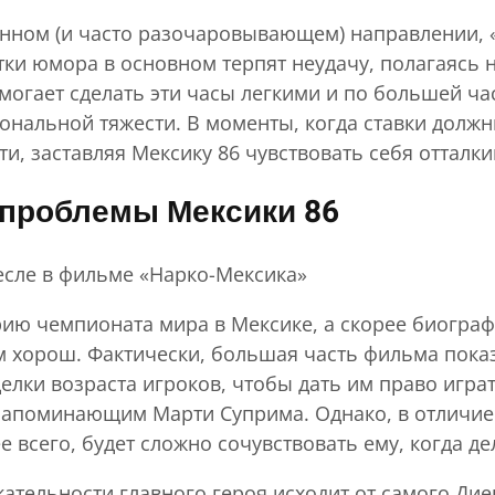
данном (и часто разочаровывающем) направлении, 
тки юмора в основном терпят неудачу, полагаясь 
могает сделать эти часы легкими и по большей ча
нальной тяжести. В моменты, когда ставки должн
и, заставляя Мексику 86 чувствовать себя отталк
а проблемы Мексики 86
есле в фильме «Нарко-Мексика»
ию чемпионата мира в Мексике, а скорее биограф
 хорош. Фактически, большая часть фильма показыв
лки возраста игроков, чтобы дать им право играть
апоминающим Марти Суприма. Однако, в отличие от
всего, будет сложно сочувствовать ему, когда дел
кательности главного героя исходит от самого Ди