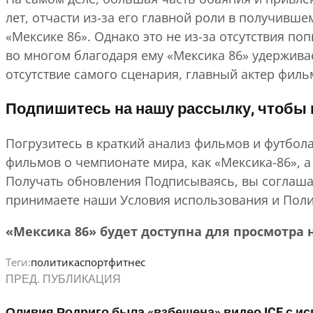
лет, отчасти из-за его главной роли в получивш
«Мексике 86». Однако это не из-за отсутствия по
во многом благодаря ему «Мексика 86» удерживае
отсутствие самого сценария, главный актер филь
Подпишитесь на нашу рассылку, чтобы 
Погрузитесь в краткий анализ фильмов и футбо
фильмов о чемпионате мира, как «Мексика-86», а
Получать обновления
Подписываясь, вы соглаша
принимаете наши Условия использования и Полит
«Мексика 86» будет доступна для просмотра на
Теги:
политика
спорт
фитнес
ПРЕД. ПУБЛИКАЦИЯ
Оливия Родриго была «взбешена» видео ICE с и