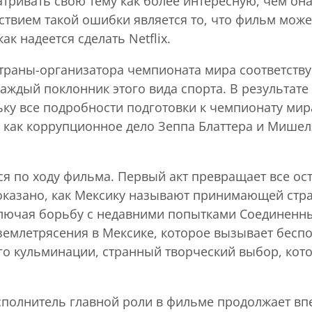
ривать свою тему как более интересную, чем она 
ствием такой ошибки является то, что фильм може
к надеется сделать Netflix.
страны-организатора чемпионата мира соответству
 каждый поклонник этого вида спорта. В результа
ку все подробности подготовки к чемпионату мира
как коррупционное дело Зеппа Блаттера и Мишеля
ся по ходу фильма. Первый акт превращает все ос
оказано, как Мексику называют принимающей стра
включая борьбу с недавними попытками Соединенны
землетрясения в Мексике, которое вызывает беспо
его кульминации, странный творческий выбор, ко
сполнитель главной роли в фильме продолжает вп