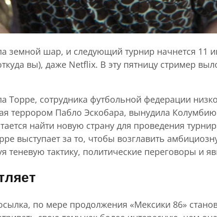
 земной шар, и следующий турнир начнется 11 июн
откуда вы), даже Netflix. В эту пятницу стример 
а Торре, сотрудника футбольной федерации низког
нная террором Пабло Эскобара, вынудила Колумбию
ается найти новую страну для проведения турнира
рре выступает за то, чтобы возглавить амбициозн
я теневую тактику, политические переговоры и яв
тляет
дпосылка, по мере продолжения «Мексики 86» стан