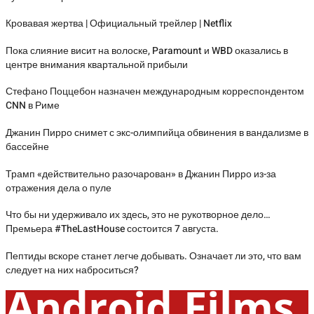
Кровавая жертва | Официальный трейлер | Netflix
Пока слияние висит на волоске, Paramount и WBD оказались в
центре внимания квартальной прибыли
Стефано Поццебон назначен международным корреспондентом
CNN в Риме
Джанин Пирро снимет с экс-олимпийца обвинения в вандализме в
бассейне
Трамп «действительно разочарован» в Джанин Пирро из-за
отражения дела о пуле
Что бы ни удерживало их здесь, это не рукотворное дело…
Премьера #TheLastHouse состоится 7 августа.
Пептиды вскоре станет легче добывать. Означает ли это, что вам
следует на них наброситься?
Android Films