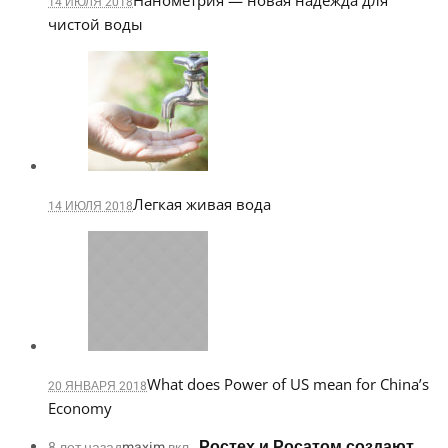
Нанометрия — новая надежда для
14 ИЮЛЯ 2018
чистой воды
Легкая живая вода
14 ИЮЛЯ 2018
What does Power of US mean for China’s
20 ЯНВАРЯ 2018
Economy
Ростех и Росатом создают
8 лет назад
maxim
вкл .