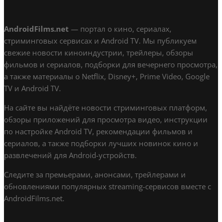
AndroidFilms.net
— портал о кино, сериалах,
стриминговых сервисах и Android TV. Мы публикуем
свежие новости киноиндустрии, трейлеры, обзоры
фильмов и сериалов, подборки для вечернего просмотра,
а также материалы о Netflix, Disney+, Prime Video, Google
TV и Android TV.
На сайте вы найдёте новости стриминговых платформ,
обзоры приложений для просмотра видео, инструкции
по настройке Android TV, рекомендации фильмов и
сериалов, а также подборки лучших новинок кино и
развлечений для Android-устройств.
Следите за премьерами, анонсами, трейлерами и
обновлениями популярных streaming-сервисов вместе с
AndroidFilms.net.