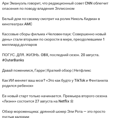
Ари Эмануэль говорит, что редакционный совет CNN облегчит
опасения по поводу владения Эллисоном
Белый дом по-своему смотрит на ролик Николь Кидман в
кинотеатрах AMC
Кассовые сборы фильма «Человек-паук: Совершенно новый
день» стали вторыми по скорости в мире, преодолевшими 1
миллиард долларов
ПОГУС. ДЛЯ. ЖИЗНЬ. OBX, последний сезон. 20 августа.
#OuterBanks
Давай поженимся, Гарри | Краткий обзор | Нетфликс
Как ИИ меняет ваш мозг? «Это как будто у TikTok и Фентанила
родился ребенок»
Ее новый старт только начинается. Премьера второго сезона
«Лиэнн» состоится 27 августа на Netflix 🌼
Обзор мороженщика: дрянной шокер Эли Рота — это просто
пустые калории