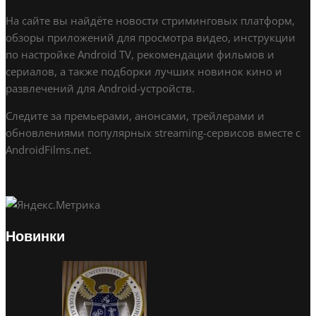
На сайте вы найдёте новости стриминговых платформ,
обзоры приложений для просмотра видео, инструкции
по настройке Android TV, рекомендации фильмов и
сериалов, а также подборки лучших новинок кино и
развлечений для Android-устройств.
Следите за премьерами, анонсами, трейлерами и
обновлениями популярных streaming-сервисов вместе с
AndroidFilms.net.
Новинки