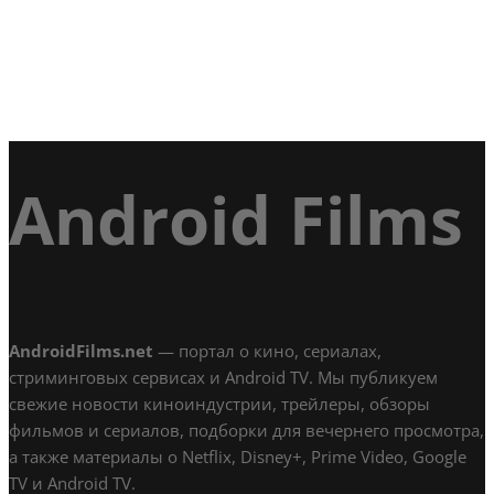
Android Films
AndroidFilms.net
— портал о кино, сериалах,
стриминговых сервисах и Android TV. Мы публикуем
свежие новости киноиндустрии, трейлеры, обзоры
фильмов и сериалов, подборки для вечернего просмотра,
а также материалы о Netflix, Disney+, Prime Video, Google
TV и Android TV.