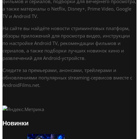
фильмов и сериалов, подборки для вечернего просмотра,
а также материалы о Netflix, Disney+, Prime Video, Google
TV и Android TV.
На сайте вы найдёте новости стриминговых платформ,
обзоры приложений для просмотра видео, инструкции
по настройке Android TV, рекомендации фильмов и
сериалов, а также подборки лучших новинок кино и
развлечений для Android-устройств.
Следите за премьерами, анонсами, трейлерами и
обновлениями популярных streaming-сервисов вместе с
AndroidFilms.net.
Новинки