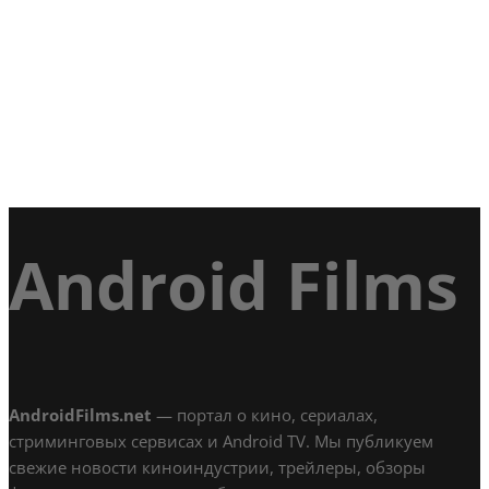
Android Films
AndroidFilms.net
— портал о кино, сериалах,
стриминговых сервисах и Android TV. Мы публикуем
свежие новости киноиндустрии, трейлеры, обзоры