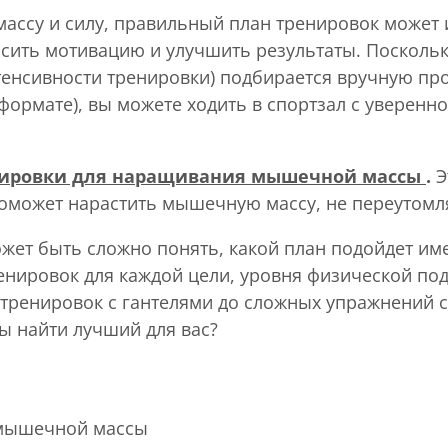
ассу и силу, правильный план тренировок может 
ить мотивацию и улучшить результаты. Поскольку
тенсивности тренировки) подбирается вручную п
 формате), вы можете ходить в спортзал с уверенн
ировки для наращивания мышечной массы
.
Э
поможет нарастить мышечную массу, не переутомл
ожет быть сложно понять, какой план подойдет им
нировок для каждой цели, уровня физической под
ых тренировок с гантелями до сложных упражнений
ы найти лучший для вас?
 мышечной массы