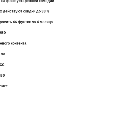
ех на фоне устаревшей комедии
их действуют скидки до 33 %
росить 46 фунтов за 4 месяца
 WBD
евого контента
елл
FCC
WBD
фликс