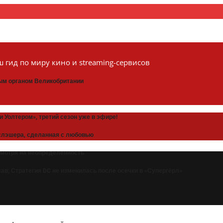
 гид по миру кино и streaming-сервисов
ным органом Великобритании
 Уолтером», третий сезон уже в эфире!
» слэшера, сделанная с любовью
смотря на неопределенность
в; Стратегия DC не изменилась после осечки в «Супергёрл»