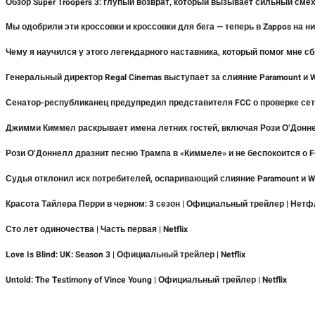
Обзор Super Troopers 3: глупый возврат, который вызывает сильный см
Мы одобрили эти кроссовки и кроссовки для бега — теперь в Zappos на н
Чему я научился у этого легендарного наставника, который помог мне сб
Генеральный директор Regal Cinemas выступает за слияние Paramount и
Сенатор-республиканец предупредил представителя FCC о проверке сет
Джимми Киммел раскрывает имена летних гостей, включая Рози О’Донн
Рози О’Доннелл дразнит песню Трампа в «Киммеле» и не беспокоится о 
Судья отклонил иск потребителей, оспаривающий слияние Paramount и 
Красота Тайлера Перри в черном: 3 сезон | Официальный трейлер | Нет
Сто лет одиночества | Часть первая | Netflix
Love Is Blind: UK: Season 3 | Официальный трейлер | Netflix
Untold: The Testimony of Vince Young | Официальный трейлер | Netflix