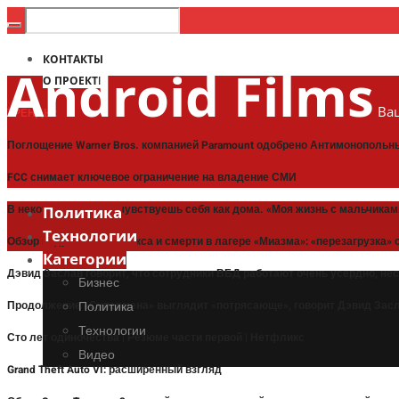
КОНТАКТЫ
Android Films
О ПРОЕКТЕ
Ваш
ТРЕНДЫ:
Поглощение Warner Bros. компанией Paramount одобрено Антимонополь
FCC снимает ключевое ограничение на владение СМИ
В некоторых местах чувствуешь себя как дома. «Моя жизнь с мальчиками
Политика
Технологии
Обзор подросткового секса и смерти в лагере «Миазма»: «перезагрузка
Категории
Дэвид Заслав говорит, что сотрудники ВБД работают очень усердно, не
Бизнес
Продолжение «Супермена» выглядит «потрясающе», говорит Дэвид Засла
Политика
Технологии
Сто лет одиночества | Резюме части первой | Нетфликс
Видео
Grand Theft Auto VI: расширенный взгляд