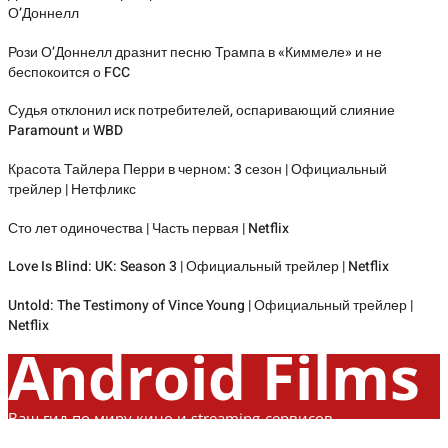
О’Доннелл
Рози О’Доннелл дразнит песню Трампа в «Киммеле» и не
беспокоится о FCC
Судья отклонил иск потребителей, оспаривающий слияние
Paramount и WBD
Красота Тайлера Перри в черном: 3 сезон | Официальный
трейлер | Нетфликс
Сто лет одиночества | Часть первая | Netflix
Love Is Blind: UK: Season 3 | Официальный трейлер | Netflix
Untold: The Testimony of Vince Young | Официальный трейлер |
Netflix
Android Films
Ваш гид по миру кино и streaming-сервисов