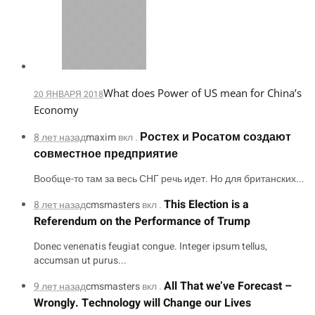
What does Power of US mean for China’s
20 ЯНВАРЯ 2018
Economy
Ростех и Росатом создают
8 лет назад
maxim
вкл .
совместное предприятие
Вообще-то там за весь СНГ речь идет. Но для британских...
This Election is a
8 лет назад
cmsmasters
вкл .
Referendum on the Performance of Trump
Donec venenatis feugiat congue. Integer ipsum tellus,
accumsan ut purus...
All That we’ve Forecast –
9 лет назад
cmsmasters
вкл .
Wrongly. Technology will Change our Lives