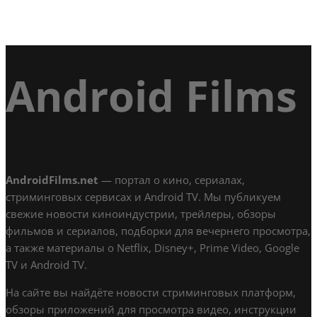
Android Films
AndroidFilms.net
— портал о кино, сериалах,
стриминговых сервисах и Android TV. Мы публикуем
свежие новости киноиндустрии, трейлеры, обзоры
фильмов и сериалов, подборки для вечернего просмотра,
а также материалы о Netflix, Disney+, Prime Video, Google
TV и Android TV.
На сайте вы найдёте новости стриминговых платформ,
обзоры приложений для просмотра видео, инструкции