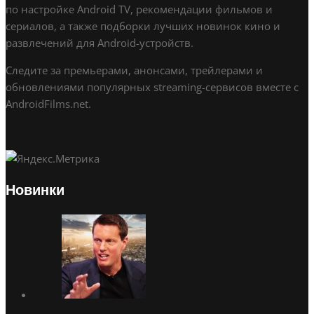
по настройке Android TV, рекомендации фильмов и
сериалов, а также подборки лучших новинок кино и
развлечений для Android-устройств.
Следите за премьерами, анонсами, трейлерами и
обновлениями популярных streaming-сервисов вместе с
AndroidFilms.net.
Новинки