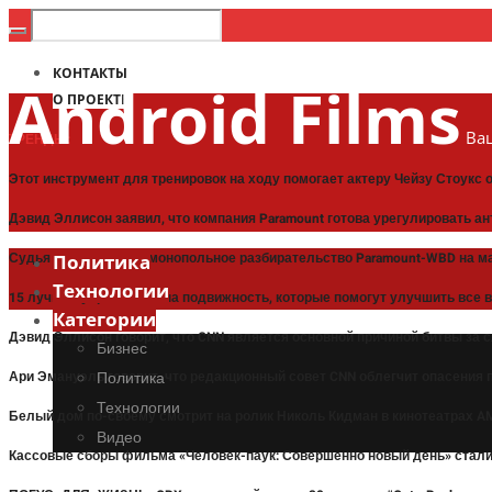
КОНТАКТЫ
Android Films
О ПРОЕКТЕ
Ваш
ТРЕНДЫ:
Этот инструмент для тренировок на ходу помогает актеру Чейзу Стоукс
Дэвид Эллисон заявил, что компания Paramount готова урегулировать а
Судья назначил антимонопольное разбирательство Paramount-WBD на м
Политика
Технологии
15 лучших упражнений на подвижность, которые помогут улучшить все 
Категории
Дэвид Эллисон говорит, что CNN является основной причиной битвы за 
Бизнес
Ари Эмануэль говорит, что редакционный совет CNN облегчит опасения
Политика
Технологии
Белый дом по-своему смотрит на ролик Николь Кидман в кинотеатрах A
Видео
Кассовые сборы фильма «Человек-паук: Совершенно новый день» стали