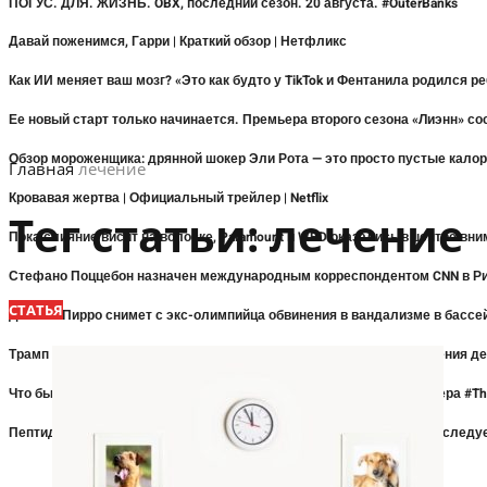
ПОГУС. ДЛЯ. ЖИЗНЬ. OBX, последний сезон. 20 августа. #OuterBanks
Давай поженимся, Гарри | Краткий обзор | Нетфликс
Как ИИ меняет ваш мозг? «Это как будто у TikTok и Фентанила родился р
Ее новый старт только начинается. Премьера второго сезона «Лиэнн» состо
Обзор мороженщика: дрянной шокер Эли Рота — это просто пустые кало
Главная
лечение
Кровавая жертва | Официальный трейлер | Netflix
Тег статьи:
лечение
Пока слияние висит на волоске, Paramount и WBD оказались в центре вн
Стефано Поццебон назначен международным корреспондентом CNN в Р
СТАТЬЯ
Джанин Пирро снимет с экс-олимпийца обвинения в вандализме в бассе
Трамп «действительно разочарован» в Джанин Пирро из-за отражения де
Что бы ни удерживало их здесь, это не рукотворное дело… Премьера #Th
Пептиды вскоре станет легче добывать. Означает ли это, что вам следу