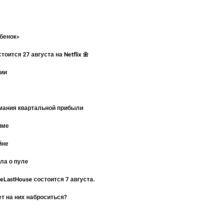
ебенок»
ится 27 августа на Netflix 🌼
рии
имания квартальной прибыли
име
йне
ла о пуле
eLastHouse состоится 7 августа.
ет на них наброситься?