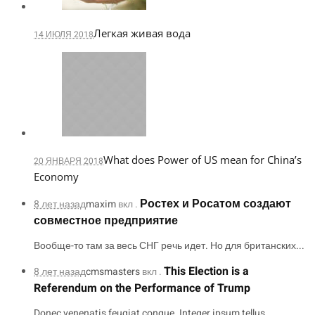
Легкая живая вода
14 ИЮЛЯ 2018
What does Power of US mean for China’s
20 ЯНВАРЯ 2018
Economy
Ростех и Росатом создают
8 лет назад
maxim
вкл .
совместное предприятие
Вообще-то там за весь СНГ речь идет. Но для британских...
This Election is a
8 лет назад
cmsmasters
вкл .
Referendum on the Performance of Trump
Donec venenatis feugiat congue. Integer ipsum tellus,