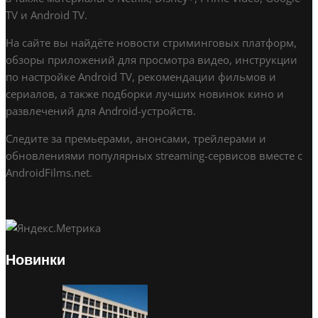
TV и Android TV.
На сайте вы найдёте новости стриминговых платформ,
обзоры приложений для просмотра видео, инструкции
по настройке Android TV, рекомендации фильмов и
сериалов, а также подборки лучших новинок кино и
развлечений для Android-устройств.
Следите за премьерами, анонсами, трейлерами и
обновлениями популярных streaming-сервисов вместе с
AndroidFilms.net.
Новинки