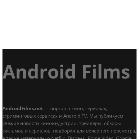
Android Films
AndroidFilms.net
— портал о кино, сериалах,
стриминговых сервисах и Android TV. Мы публикуем
свежие новости киноиндустрии, трейлеры, обзоры
фильмов и сериалов, подборки для вечернего просмотра,
а также материалы о Netflix, Disney+, Prime Video, Google