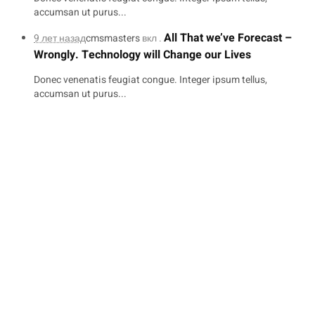
accumsan ut purus...
All That we’ve Forecast –
9 лет назад
cmsmasters
вкл .
Wrongly. Technology will Change our Lives
Donec venenatis feugiat congue. Integer ipsum tellus,
accumsan ut purus...