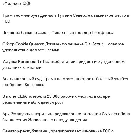
«Филлис» 😂🎬
Трамп номинирует Даниэль Туманн Северс на вакантное место в
FCC
Внешние банки: 5 сезон | Финальный трейлер | Нетфликс
Обзор Cookie Queens: Документ о печенье Girl Scout — сладкое
удовольствие для всей семьи
Уступки Paramount в Великобритании придают иску «доверие»:
участники кампании
Апелляционный суд: Трамп не может построить бальный зал без
одобрения Конгресса
В июле США потеряли 23 000 рабочих мест, но в сфере
развлечений наблюдается рост
Ари Эмануэль говорит, что редакционная коллегия CNN ослабила
бы опасения Эллисона по поводу владения
Сенатор-республиканец предупреждает чиновника FCC о