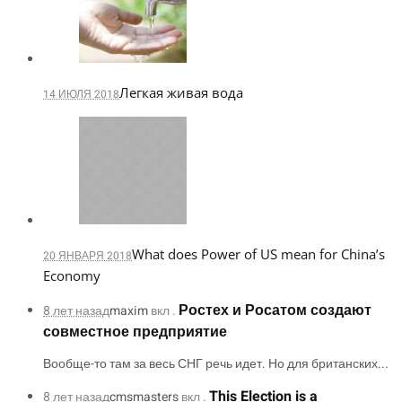
Легкая живая вода
14 ИЮЛЯ 2018
What does Power of US mean for China’s
20 ЯНВАРЯ 2018
Economy
Ростех и Росатом создают
8 лет назад
maxim
вкл .
совместное предприятие
Вообще-то там за весь СНГ речь идет. Но для британских...
This Election is a
8 лет назад
cmsmasters
вкл .